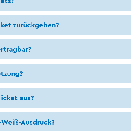
kets?
cket zurückgeben?
ertragbar?
utzung?
Ticket aus?
z-Weiß-Ausdruck?