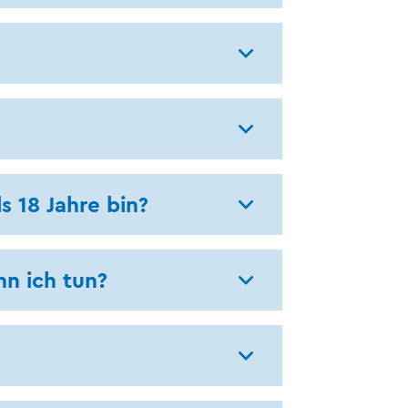
s 18 Jahre bin?
n ich tun?