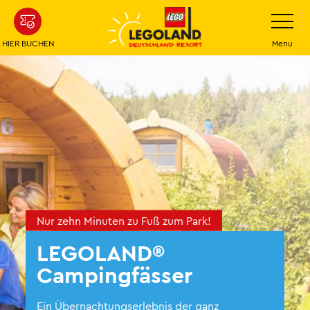
Weiter
Navigatio
umschalt
zum
Hauptinhalt
HIER BUCHEN
Menu
Nur zehn Minuten zu Fuß zum Park!
LEGOLAND®
Campingfässer
Ein Übernachtungserlebnis der ganz