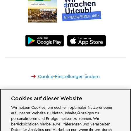
Cookie-Einstellungen ändern
Cookies auf dieser Website
Wir nutzen Cookies, um euch ein optimales Nutzererlebnis
Großartiges erwartet euch in den Abenteuerwelten des Familien- und
auf unserer Website zu bieten, Inhalte/Anzeigen zu
Freizeitparks LEGOLAND Deutschland in Bayern. Erlebt spannende
personalisieren und Erfolge messen zu können. Wir
Attraktionen
und jede Menge LEGO® Spaß. LEGOLAND Deutschland Resort
berücksichtigen hierbei eure Präferenzen und verarbeiten
ist ein
Freizeitpark
für Familien mit Kindern zwischen zwei und 12 Jahren.
Daten für Analytics und Marketing nur, wenn ihr uns durch
Der LEGOLAND Park liegt bei Günzburg in Bayern. LEGOLAND Deutschland