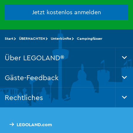
Jetzt kostenlos anmelden
Start
ÜBERNACHTEN
Unterkünfte
Campingfässer
Über LEGOLAND®
Tog
Foo
Nav
Gäste-Feedback
Tog
Foo
Nav
Rechtliches
Tog
Foo
Nav
LEGOLAND.com