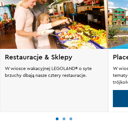
Restauracje & Sklepy
Plac
W wiosce wakacyjnej LEGOLAND® o syte
W wios
brzuchy dbają nasze cztery restauracje.
tematyc
trójko