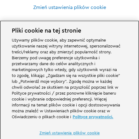
Zmień ustawienia plików cookie
Pliki cookie na tej stronie
Używamy plików cookie, aby zapewnić optymalne
Wspaniałe rzeczy czekają na Was w rodzinnym parku rozrywki LEGOLAND w
użytkowanie naszej witryny internetowej, spersonalizować
Niemczech i jego światach tematycznych. Przeżyjcie ekscytujące atrakcje i
treści/reklamy oraz aby zmierzyć popularność strony.
mnóstwo zabawy z LEGO® LEGOLAND w Niemczech to park rozrywki dla
Bierzemy pod uwagę preferencje użytkownika i
rodzin z dziećmi w wieku od 2 do 12 lat. Park LEGOLAND znajduje się w
przetwarzamy dane do celów analitycznych i
pobliżu Günzburga w Bawarii. LEGOLAND Deutschland to jeden z
największych parków rozrywki w Bawarii i jeden z najbardziej znanych i
marketingowych tylko wtedy, gdy użytkownik wyrazi na
popularnych parków rozrywki w Niemczech. Park rozrywki zapewni
to zgodę, klikając „Zgadzam się na wszystkie pliki cookie”
wyjątkowe wrażenia dla dzieci i dorosłych oferując 68 atrakcji. W
lub „Potwierdź moje wybory”. Zgodę można w każdej
LEGOLAND Resort oprócz parku rozrywki znajduje się również wioska
chwili odwołać ze skutkiem na przyszłość poprzez link w
wakacyjna z różnymi opcjami noclegów. Odwiedzający mogą zatrzymać się
Polityce prywatności / przez ponowne kliknięcie baneru
w hotelu Wyspa piratów, tematycznych domkach wakacyjnych, w zamkach
rycerskich, na kempingu, a także w beczkach kempingowych.
cookie i wybranie odpowiedniej preferencji. Więcej
informacji na temat plików cookie i opcji dostosowywania
można znaleźć w Ustawieniach plików cookie oraz w
LEGOLAND Deutschland Resort is part of the Merlin Entertainments Group.
Oświadczeniu o plikach cookie i
Polityce prywatności.
LEGO, the LEGO logo, the Brick and Knob configurations, the Minifigure,
DUPLO, FRIENDS, MINDSTORMS, NINJAGO and LEGOLAND are trademarks of
The LEGO Group. ©2026 The LEGO Group.
Zmień ustawienia plików cookie
THE LEGO® MOVIE © & ™ LEGO Group & Warner Bros. Entertainment Inc. All
Rights Reserved. (s20).