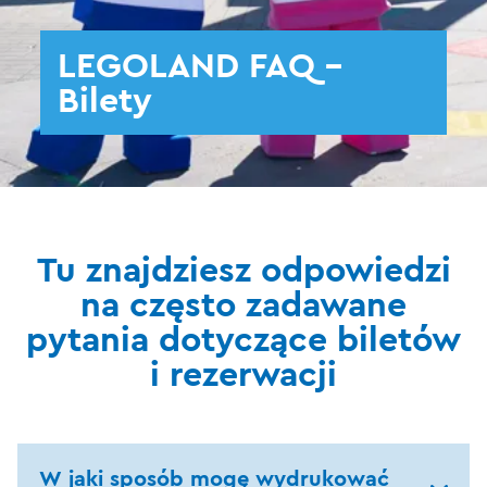
LEGOLAND FAQ -
Bilety
Tu znajdziesz odpowiedzi
na często zadawane
pytania dotyczące biletów
i rezerwacji
W jaki sposób mogę wydrukować