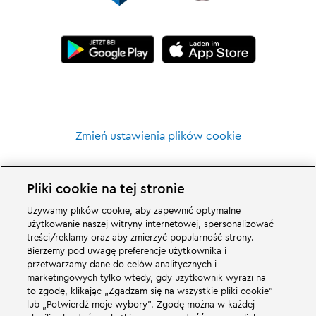
Zmień ustawienia plików cookie
Pliki cookie na tej stronie
Używamy plików cookie, aby zapewnić optymalne
Wspaniałe rzeczy czekają na Was w rodzinnym parku rozrywki LEGOLAND w
użytkowanie naszej witryny internetowej, spersonalizować
Niemczech i jego światach tematycznych. Przeżyjcie ekscytujące atrakcje i
treści/reklamy oraz aby zmierzyć popularność strony.
mnóstwo zabawy z LEGO® LEGOLAND w Niemczech to park rozrywki dla
Bierzemy pod uwagę preferencje użytkownika i
rodzin z dziećmi w wieku od 2 do 12 lat. Park LEGOLAND znajduje się w
przetwarzamy dane do celów analitycznych i
pobliżu Günzburga w Bawarii. LEGOLAND Deutschland to jeden z
największych parków rozrywki w Bawarii i jeden z najbardziej znanych i
marketingowych tylko wtedy, gdy użytkownik wyrazi na
popularnych parków rozrywki w Niemczech. Park rozrywki zapewni
to zgodę, klikając „Zgadzam się na wszystkie pliki cookie”
wyjątkowe wrażenia dla dzieci i dorosłych oferując 68 atrakcji. W
lub „Potwierdź moje wybory”. Zgodę można w każdej
LEGOLAND Resort oprócz parku rozrywki znajduje się również wioska