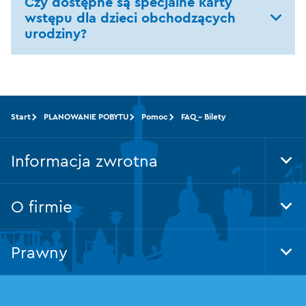
Czy dostępne są specjalne karty
wstępu dla dzieci obchodzących
urodziny?
Start
PLANOWANIE POBYTU
Pomoc
FAQ - Bilety
Informacja zwrotna
Tog
Foo
Nav
O firmie
Tog
Foo
Nav
Prawny
Tog
Foo
Nav