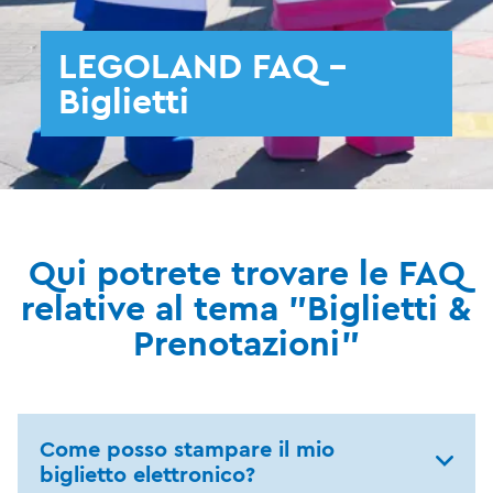
LEGOLAND FAQ -
Biglietti
Qui potrete trovare le FAQ
relative al tema "Biglietti &
Prenotazioni"
Come posso stampare il mio
biglietto elettronico?