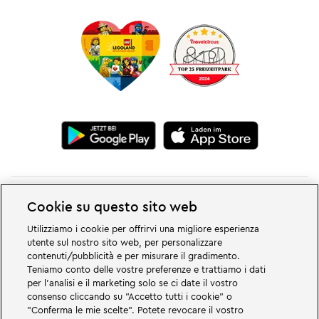
Cookie su questo sito web
Utilizziamo i cookie per offrirvi una migliore esperienza
utente sul nostro sito web, per personalizzare
Grandi cose vi aspettano nei mondi avventurosi del parco divertimenti e
contenuti/pubblicità e per misurare il gradimento.
per famiglie LEGOLAND in Germania. Scoprite emozionanti attrazioni e
Teniamo conto delle vostre preferenze e trattiamo i dati
tanto divertimento LEGO®! LEGOLAND in Germania è un parco a tema per
per l'analisi e il marketing solo se ci date il vostro
famiglie con bambini di età compresa tra i due e i 12 anni. Il parco
consenso cliccando su "Accetto tutti i cookie" o
LEGOLAND si trova vicino a Günzburg, in Baviera. LEGOLAND Deutschland è
uno dei parchi di divertimento più grandi della Baviera e uno dei più
"Conferma le mie scelte". Potete revocare il vostro