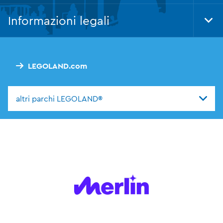
Foo
Nav
Informazioni legali
Tog
Foo
Nav
LEGOLAND.com
altri parchi LEGOLAND®