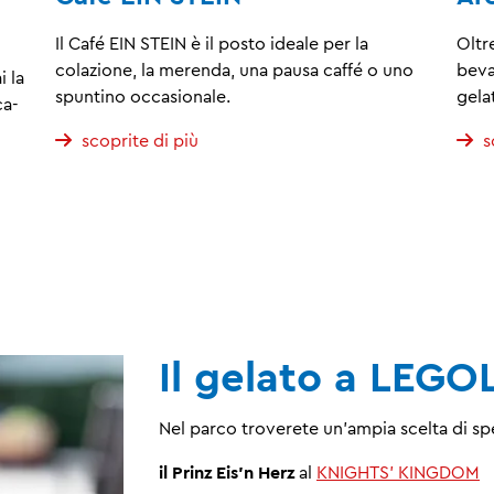
Il Café EIN STEIN è il posto ideale per la
Oltr
colazione, la merenda, una pausa caffé o uno
beva
i la
spuntino occasionale.
gelat
ca-
scoprite di più
s
Il gelato a LEG
Nel parco troverete un'ampia scelta di spe
il Prinz Eis'n Herz
al
KNIGHTS' KINGDOM