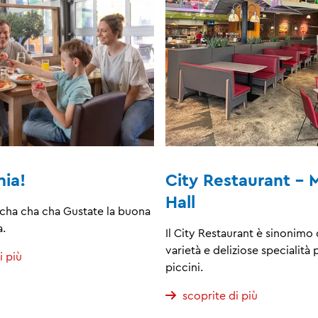
nia!
City Restaurant - 
Hall
e cha cha cha Gustate la buona
a.
Il City Restaurant è sinonimo 
varietà e deliziose specialità 
i più
piccini.
scoprite di più