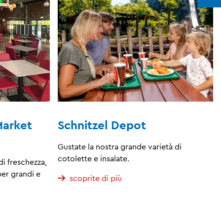
Market
Schnitzel Depot
Gustate la nostra grande varietà di
cotolette e insalate.
di freschezza,
per grandi e
scoprite di più