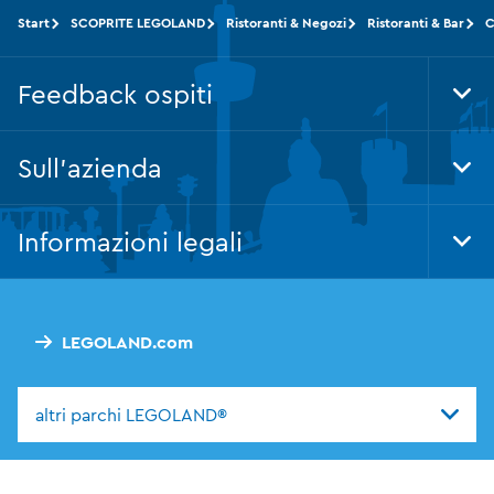
Start
SCOPRITE LEGOLAND
Ristoranti & Negozi
Ristoranti & Bar
C
Feedback ospiti
Tog
Foo
Nav
Sull'azienda
Tog
Foo
Nav
Informazioni legali
Tog
Foo
Nav
LEGOLAND.com
altri parchi LEGOLAND®