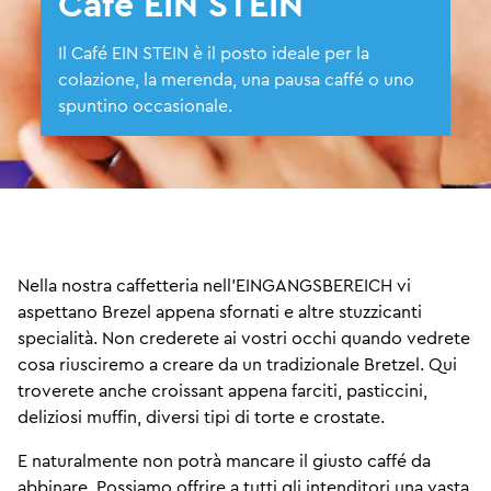
Café EIN STEIN
Il Café EIN STEIN è il posto ideale per la
colazione, la merenda, una pausa caffé o uno
spuntino occasionale.
Nella nostra caffetteria nell'EINGANGSBEREICH vi
aspettano Brezel appena sfornati e altre stuzzicanti
specialità. Non crederete ai vostri occhi quando vedrete
cosa riusciremo a creare da un tradizionale Bretzel. Qui
troverete anche croissant appena farciti, pasticcini,
deliziosi muffin, diversi tipi di torte e crostate.
E naturalmente non potrà mancare il giusto caffé da
abbinare. Possiamo offrire a tutti gli intenditori una vasta