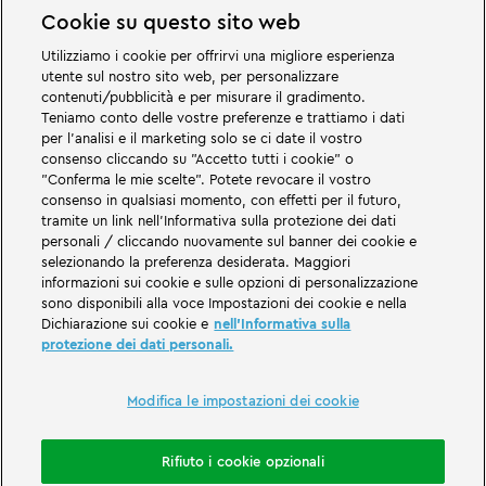
Cookie su questo sito web
Utilizziamo i cookie per offrirvi una migliore esperienza
utente sul nostro sito web, per personalizzare
Grandi cose vi aspettano nei mondi avventurosi del parco divertimenti e
contenuti/pubblicità e per misurare il gradimento.
per famiglie LEGOLAND in Germania. Scoprite emozionanti attrazioni e
Teniamo conto delle vostre preferenze e trattiamo i dati
tanto divertimento LEGO®! LEGOLAND in Germania è un parco a tema per
per l'analisi e il marketing solo se ci date il vostro
famiglie con bambini di età compresa tra i due e i 12 anni. Il parco
consenso cliccando su "Accetto tutti i cookie" o
LEGOLAND si trova vicino a Günzburg, in Baviera. LEGOLAND Deutschland è
uno dei parchi di divertimento più grandi della Baviera e uno dei più
"Conferma le mie scelte". Potete revocare il vostro
conosciuti e popolari della Germania. Il parco a tema offre un'esperienza
consenso in qualsiasi momento, con effetti per il futuro,
unica per adulti e bambini, con le sue 68 attrazioni. Oltre al parco a tema, il
tramite un link nell'Informativa sulla protezione dei dati
LEGOLAND Resort comprende anche un villaggio turistico con varie
personali / cliccando nuovamente sul banner dei cookie e
possibilità di pernottamento. I visitatori possono soggiornare in un hotel
selezionando la preferenza desiderata. Maggiori
sull'isola dei pirati, in case vacanza a tema, nei castelli dei cavalieri, in un
campeggio o persino dentro ai barili.
informazioni sui cookie e sulle opzioni di personalizzazione
sono disponibili alla voce Impostazioni dei cookie e nella
Dichiarazione sui cookie e
nell'Informativa sulla
LEGOLAND Deutschland Resort is part of the Merlin Entertainments Group.
protezione dei dati personali.
LEGO, the LEGO logo, the Brick and Knob configurations, the Minifigure,
DUPLO, FRIENDS, MINDSTORMS, NINJAGO and LEGOLAND are trademarks of
The LEGO Group. ©2026 The LEGO Group.
Modifica le impostazioni dei cookie
THE LEGO® MOVIE © & ™ LEGO Group & Warner Bros. Entertainment Inc. All
Rights Reserved. (s20).
Rifiuto i cookie opzionali