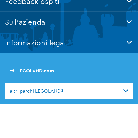
Feedback ospiti
Tog
Foo
Nav
Sull'azienda
Tog
Foo
Nav
Informazioni legali
Tog
Foo
Nav
LEGOLAND.com
altri parchi LEGOLAND®