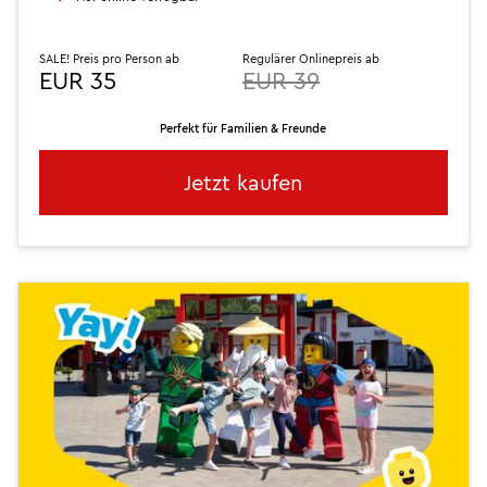
SALE! Preis pro Person ab
Regulärer Onlinepreis ab
EUR 35
EUR 39
Perfekt für Familien & Freunde
Jetzt kaufen