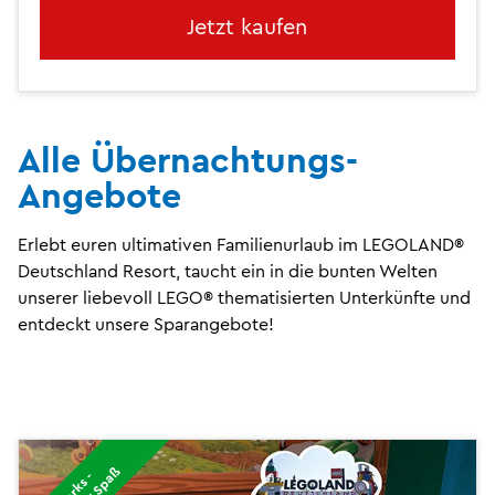
Jetzt kaufen
Alle Übernachtungs-
Angebote
Erlebt euren ultimativen Familienurlaub im LEGOLAND®
Deutschland Resort, taucht ein in die bunten Welten
unserer liebevoll LEGO® thematisierten Unterkünfte und
entdeckt unsere Sparangebote!
2
P
a
r
k
s
-
d
o
p
p
e
l
t
e
r
S
p
a