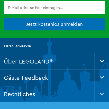
Jetzt kostenlos anmelden
Start
ANGEBOTE
Über LEGOLAND®
Tog
Foo
Nav
Gäste-Feedback
Tog
Foo
Nav
Rechtliches
Tog
Foo
Nav