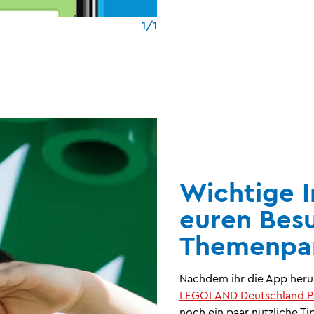
1/1
Wichtige I
euren Bes
Themenpa
Nachdem ihr die App her
LEGOLAND Deutschland P
noch ein paar nützliche Ti