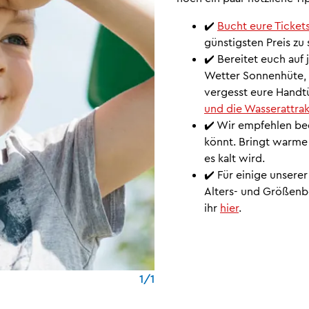
✔️
Bucht eure Tickets
günstigsten Preis zu 
✔️ Bereitet euch auf
Wetter Sonnenhüte,
vergesst eure Handt
und die Wasserattra
✔️ Wir empfehlen be
könnt. Bringt warme
es kalt wird.
✔️ Für einige unsere
Alters- und Größenb
ihr
hier
.
1/1