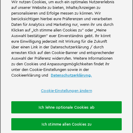
Wir nutzen Cookies, um euch ein optimales Nutzererlebnis
Großartiges erwartet euch in den Abenteuerwelten des Familien- und
auf unserer Website zu bieten, Inhalte/Anzeigen zu
Freizeitparks LEGOLAND Deutschland in Bayern. Erlebt spannende
personalisieren und Erfolge messen zu können. Wir
Attraktionen
und jede Menge LEGO® Spaß. LEGOLAND Deutschland Resort
berücksichtigen hierbei eure Präferenzen und verarbeiten
ist ein
Freizeitpark
für Familien mit Kindern zwischen zwei und 12 Jahren.
Daten für Analytics und Marketing nur, wenn ihr uns durch
Der LEGOLAND Park liegt bei Günzburg in Bayern. LEGOLAND Deutschland
ist einer der größten Freizeitparks in Bayern und einer der bekanntesten
Klicken auf „Ich stimme allen Cookies zu“ oder „Meine
und beliebtesten Freizeitparks in Deutschland. Der Themenpark bietet mit
Auswahl bestätigen“ euer Einverständnis gebt. Ihr könnt
68 Attraktionen und Achterbahnen ein einmaliges Erlebnis für Erwachsene
eure Einwilligung jederzeit mit Wirkung für die Zukunft
und Kinder. Neben dem Freizeitpark zählt auch ein Feriendorf mit
über einen Link in der Datenschutzerklärung / durch
verschiedenen Möglichkeiten zur
Übernachtung
zum LEGOLAND Resort.
erneuten Klick auf den Cookie-Banner und entsprechender
Dort können Besucher in einer
Waldabenteuer Lodge
, im NINJAGO Quartier,
Pirateninsel Hotel, thematisierten Ferienhäusern, Ritterburgen, auf einem
Auswahl der Präferenz widerrufen. Weitere Informationen
Campingplatz
und auch in Fässern übernachten.
zu den Cookies und Anpassungsmöglichkeiten findet ihr
unter den Cookie-Einstellungen sowie in der
LEGOLAND Deutschland Resort ist Teil der Merlin Entertainments Group.
Cookieerklärung und
Datenschutzerklärung.
LEGO, das LEGO Logo, die Konfigurationen des Steines und der Noppen,
die Minifigur, DUPLO, FRIENDS, MINDSTORMS, NINJAGO und LEGOLAND sind
Marken der LEGO Gruppe. ©2026 The LEGO Group.
Cookie-Einstellungen ändern
THE LEGO® MOVIE © & ™ LEGO Group & Warner Bros. Entertainment Inc. All
Rights Reserved. (s20).
Ich lehne optionale Cookies ab
Übernachtung buchen
Ich stimme allen Cookies zu