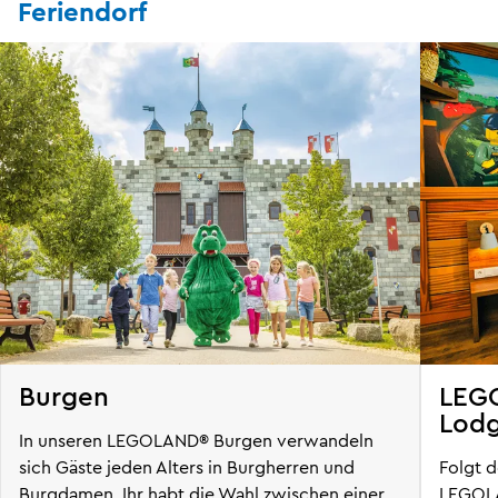
Feriendorf
Burgen
LEG
Lod
In unseren LEGOLAND® Burgen verwandeln
sich Gäste jeden Alters in Burgherren und
Folgt d
Burgdamen. Ihr habt die Wahl zwischen einer
LEGOL