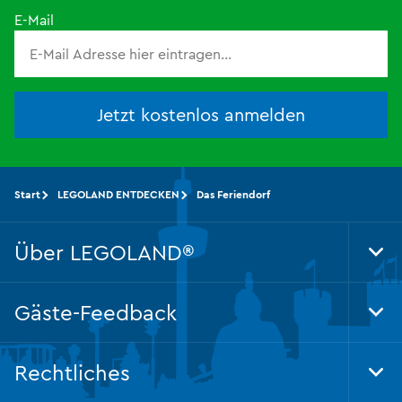
E-Mail
Jetzt kostenlos anmelden
Start
LEGOLAND ENTDECKEN
Das Feriendorf
Über LEGOLAND®
Tog
Foo
Nav
Gäste-Feedback
Tog
Foo
Nav
Rechtliches
Tog
Foo