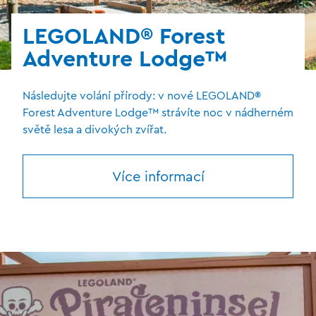
LEGOLAND® Forest
Adventure Lodge™
Následujte volání přírody: v nové LEGOLAND®
Forest Adventure Lodge™ strávíte noc v nádherném
světě lesa a divokých zvířat.
Více informací