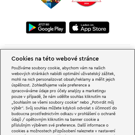
Cookies na této webové stránce
Používáme soubory cookie, abychom vám na našich
webových stránkách nabídli optimální uživatelský zážitek,
V dobrodružných světech rodinného a zábavního parku LEGOLAND v
mohli na nich personalizovat obsah/reklamy a měřit jejich
Německu na vás čekají velké věci. Zažij vzrušující atrakce a spoustu legrace
úspěšnost. Zohledňujeme vaše preference a
LEGO®. LEGOLAND v Německu je zábavní park pro rodiny s dětmi ve věku
zpracováváme údaje pro účely analýzy a marketingu
od 2 do 12 let. LEGOLAND Park se nachází nedaleko Günzburgu v Bavorsku.
LEGOLAND Deutschland je jedním z největších zábavních parků v Bavorsku
pouze v případě, že nám udělíte souhlas kliknutím na
a jedním z nejznámějších a nejoblíbenějších zábavních parků v Německu. Se
„Souhlasím se všemi soubory cookie“ nebo „Potvrdit můj
svými 68 atrakcemi nabízí zábavní park jedinečný zážitek pro dospělé i děti.
výběr“. Svůj souhlas můžete kdykoli odvolat s účinností do
Kromě zábavního parku je součástí LEGOLAND Resortu také prázdninová
budoucna prostřednictvím odkazu v prohlášení o ochraně
vesnička s různými možnostmi přenocování. Návštěvníci se zde mohou
údajů / opětovným kliknutím na banner cookie a
ubytovat v pirátském ostrovním hotelu, tematických prázdninových
domech, v rytířských hradech, v kempu a také v sudech.
příslušným výběrem své preference. Další informace o
cookies a možnostech přizpůsobení naleznete v nastavení