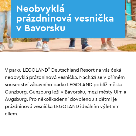
Neobvyklá
prázdninová vesnička
v Bavorsku
®
V parku LEGOLAND
Deutschland Resort na vás čeká
neobvyklá prázdninová vesnička. Nachází se v přímém
sousedství zábavního parku LEGOLAND poblíž města
Günzburg. Günzburg leží v Bavorsku, mezi městy Ulm a
Augsburg. Pro několikadenní dovolenou s dětmi je
prázdninová vesnička LEGOLAND ideálním výletním
cílem.