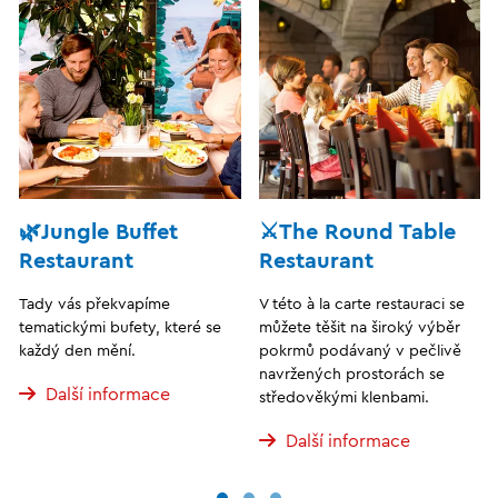
🌿Jungle Buffet
⚔️The Round Table
Restaurant
Restaurant
Tady vás překvapíme
V této à la carte restauraci se
tematickými bufety, které se
můžete těšit na široký výběr
každý den mění.
pokrmů podávaný v pečlivě
navržených prostorách se
Další informace
středověkými klenbami.
Další informace