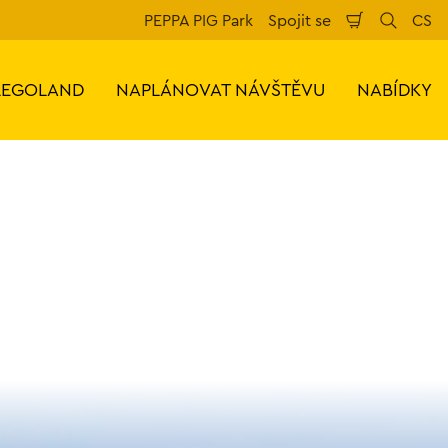
PEPPA PIG Park
Spojit se
CS
Nákupní
Hledat
Jaz
košík
LEGOLAND
NAPLÁNOVAT NÁVŠTĚVU
NABÍDKY