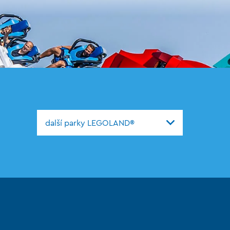
další parky LEGOLAND®