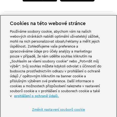
Cookies na této webové stránce
Používáme soubory cookie, abychom vám na našich
webových stránkách nabídli optimální uživatelský zážitek,
V dobrodružných světech rodinného a zábavního parku LEGOLAND v
mohli na nich personalizovat obsah/reklamy a měřit jejich
Německu na vás čekají velké věci. Zažij vzrušující atrakce a spoustu legrace
úspěšnost. Zohledňujeme vaše preference a
LEGO®. LEGOLAND v Německu je zábavní park pro rodiny s dětmi ve věku
zpracováváme údaje pro účely analýzy a marketingu
od 2 do 12 let. LEGOLAND Park se nachází nedaleko Günzburgu v Bavorsku.
LEGOLAND Deutschland je jedním z největších zábavních parků v Bavorsku
pouze v případě, že nám udělíte souhlas kliknutím na
a jedním z nejznámějších a nejoblíbenějších zábavních parků v Německu. Se
„Souhlasím se všemi soubory cookie“ nebo „Potvrdit můj
svými 68 atrakcemi nabízí zábavní park jedinečný zážitek pro dospělé i děti.
výběr“. Svůj souhlas můžete kdykoli odvolat s účinností do
Kromě zábavního parku je součástí LEGOLAND Resortu také prázdninová
budoucna prostřednictvím odkazu v prohlášení o ochraně
vesnička s různými možnostmi přenocování. Návštěvníci se zde mohou
údajů / opětovným kliknutím na banner cookie a
ubytovat v pirátském ostrovním hotelu, tematických prázdninových
domech, v rytířských hradech, v kempu a také v sudech.
příslušným výběrem své preference. Další informace o
cookies a možnostech přizpůsobení naleznete v nastavení
souborů cookie a v prohlášení o souborech cookie a také
LEGOLAND Deutschland Resort is part of the Merlin Entertainments Group.
v
prohlášení o ochraně údajů.
LEGO, the LEGO logo, the Brick and Knob configurations, the Minifigure,
DUPLO, FRIENDS, MINDSTORMS, NINJAGO and LEGOLAND are trademarks of
The LEGO Group. ©2026 The LEGO Group.
Změnit nastavení souborů cookie
THE LEGO® MOVIE © & ™ LEGO Group & Warner Bros. Entertainment Inc. All
Rights Reserved. (s20).