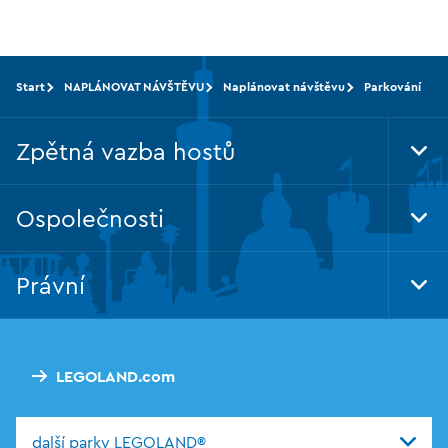
Start
NAPLÁNOVAT NÁVŠTĚVU
Naplánovat návštěvu
Parkování
Zpětná vazba hostů
Tog
Foo
Nav
Ospolečnosti
Tog
Foo
Nav
Právní
Tog
Foo
Nav
LEGOLAND.com
další parky LEGOLAND®