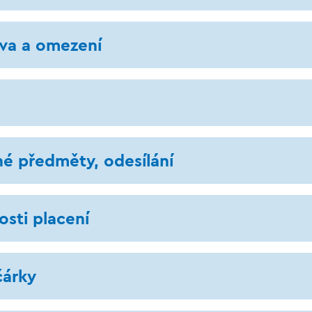
eva a omezení
né předměty, odesílání
sti placení
čárky