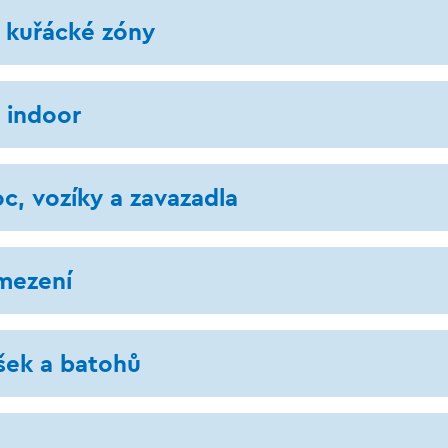
a kuřácké zóny
 indoor
oc, vozíky a zavazadla
mezení
šek a batohů