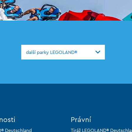
další parky LEGOLAND®
nosti
Právní
® Deutschland
Tiráž LEGOLAND® Deutschl