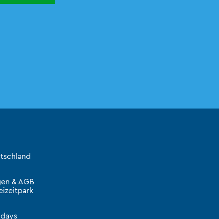
tschland
gen & AGB
izeitpark
idays