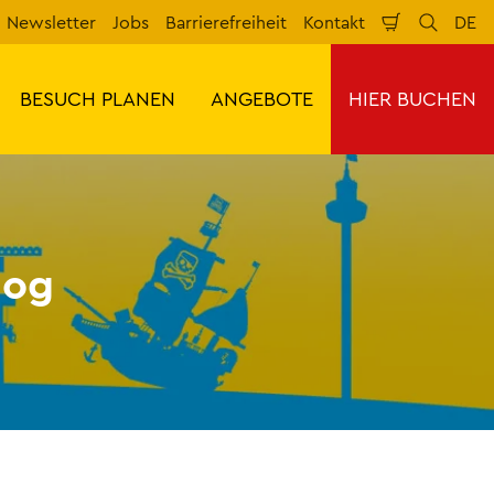
Newsletter
Jobs
Barrierefreiheit
Kontakt
DE
Warenkorb
Suche
Spr
BESUCH PLANEN
ANGEBOTE
HIER BUCHEN
log