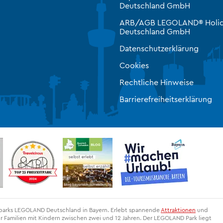
Deutschland GmbH
ARB/AGB LEGOLAND® Holid
Deutschland GmbH
Datenschutzerklärung
Cookies
Rechtliche Hinweise
Barrierefreiheitserklärung
itparks LEGOLAND Deutschland in Bayern. Erlebt spannende
Attraktionen
und
r Familien mit Kindern zwischen zwei und 12 Jahren. Der LEGOLAND Park liegt