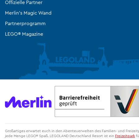
Offizielle Partner
Merlin’s Magic Wand
Partnerprogramm
LEGO® Magazine
Großartiges erwartet euch in den Abenteuerwelten des Familien- und Freize
jede Menge LEGO® Spaß. LEGOLAND Deutschland Resort ist ein
Freizeitpark
fü