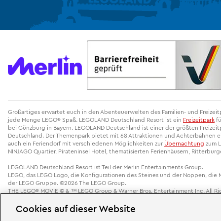
Großartiges erwartet euch in den Abenteuerwelten des Familien- und Freize
jede Menge LEGO® Spaß. LEGOLAND Deutschland Resort ist ein
Freizeitpark
fü
bei Günzburg in Bayern. LEGOLAND Deutschland ist einer der größten Freizeitp
Deutschland. Der Themenpark bietet mit 68 Attraktionen und Achterbahnen ein
auch ein Feriendorf mit verschiedenen Möglichkeiten zur
Übernachtung
zum L
NINJAGO Quartier, Pirateninsel Hotel, thematisierten Ferienhäusern, Ritterbur
LEGOLAND Deutschland Resort ist Teil der Merlin Entertainments Group.
LEGO, das LEGO Logo, die Konfigurationen des Steines und der Noppen, die
der LEGO Gruppe. ©2026 The LEGO Group.
THE LEGO® MOVIE © & ™ LEGO Group & Warner Bros. Entertainment Inc. All Rig
Cookies auf dieser Website
Cookie-Einstellungen ändern