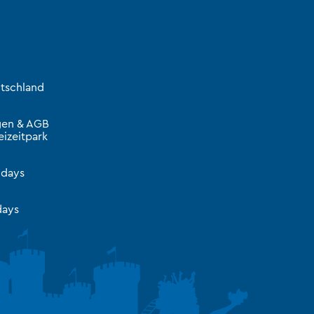
tschland
gen & AGB
izeitpark
idays
ays