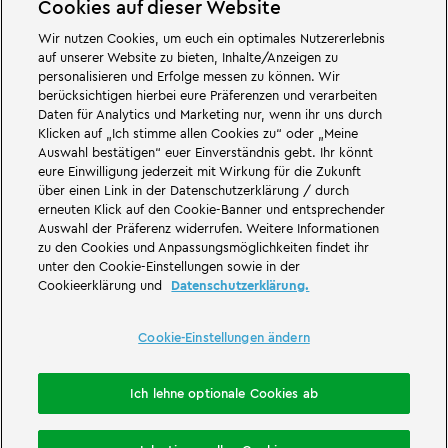
Cookies auf dieser Website
und keine News verpassen!
Wir nutzen Cookies, um euch ein optimales Nutzererlebnis
E-Mail
auf unserer Website zu bieten, Inhalte/Anzeigen zu
personalisieren und Erfolge messen zu können. Wir
berücksichtigen hierbei eure Präferenzen und verarbeiten
Daten für Analytics und Marketing nur, wenn ihr uns durch
Klicken auf „Ich stimme allen Cookies zu“ oder „Meine
Auswahl bestätigen“ euer Einverständnis gebt. Ihr könnt
Jetzt kostenlos anmelden
eure Einwilligung jederzeit mit Wirkung für die Zukunft
über einen Link in der Datenschutzerklärung / durch
erneuten Klick auf den Cookie-Banner und entsprechender
Auswahl der Präferenz widerrufen. Weitere Informationen
zu den Cookies und Anpassungsmöglichkeiten findet ihr
Start
BESUCH PLANEN
Besuch planen
unter den Cookie-Einstellungen sowie in der
Cookieerklärung und
Datenschutzerklärung.
Über LEGOLAND®
Tog
Cookie-Einstellungen ändern
Foo
Nav
Gäste-Feedback
Tog
Ich lehne optionale Cookies ab
Foo
Nav
Übernachtung buchen
Rechtliches