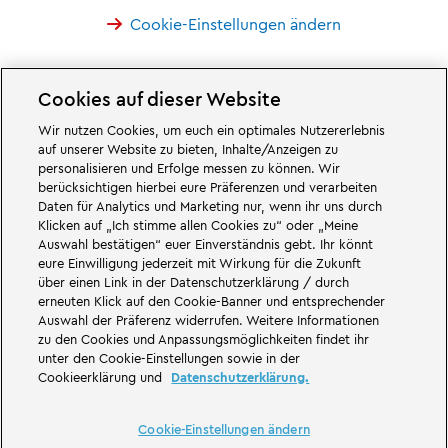
Cookie-Einstellungen ändern
Cookies auf dieser Website
Wir nutzen Cookies, um euch ein optimales Nutzererlebnis
Großartiges erwartet euch in den Abenteuerwelten des Familien- und
auf unserer Website zu bieten, Inhalte/Anzeigen zu
Freizeitparks LEGOLAND Deutschland in Bayern. Erlebt spannende
personalisieren und Erfolge messen zu können. Wir
Attraktionen
und jede Menge LEGO® Spaß. LEGOLAND Deutschland Resort
berücksichtigen hierbei eure Präferenzen und verarbeiten
ist ein
Freizeitpark
für Familien mit Kindern zwischen zwei und 12 Jahren.
Daten für Analytics und Marketing nur, wenn ihr uns durch
Der LEGOLAND Park liegt bei Günzburg in Bayern. LEGOLAND Deutschland
ist einer der größten Freizeitparks in Bayern und einer der bekanntesten
Klicken auf „Ich stimme allen Cookies zu“ oder „Meine
und beliebtesten Freizeitparks in Deutschland. Der Themenpark bietet mit
Auswahl bestätigen“ euer Einverständnis gebt. Ihr könnt
68 Attraktionen und Achterbahnen ein einmaliges Erlebnis für Erwachsene
eure Einwilligung jederzeit mit Wirkung für die Zukunft
und Kinder. Neben dem Freizeitpark zählt auch ein Feriendorf mit
über einen Link in der Datenschutzerklärung / durch
verschiedenen Möglichkeiten zur
Übernachtung
zum LEGOLAND Resort.
erneuten Klick auf den Cookie-Banner und entsprechender
Dort können Besucher in einer
Waldabenteuer Lodge
, im NINJAGO Quartier,
Pirateninsel Hotel, thematisierten Ferienhäusern, Ritterburgen, auf einem
Auswahl der Präferenz widerrufen. Weitere Informationen
Campingplatz
und auch in Fässern übernachten.
zu den Cookies und Anpassungsmöglichkeiten findet ihr
unter den Cookie-Einstellungen sowie in der
LEGOLAND Deutschland Resort ist Teil der Merlin Entertainments Group.
Cookieerklärung und
Datenschutzerklärung.
LEGO, das LEGO Logo, die Konfigurationen des Steines und der Noppen,
die Minifigur, DUPLO, FRIENDS, MINDSTORMS, NINJAGO und LEGOLAND sind
Marken der LEGO Gruppe. ©2026 The LEGO Group.
Cookie-Einstellungen ändern
THE LEGO® MOVIE © & ™ LEGO Group & Warner Bros. Entertainment Inc. All
Rights Reserved. (s20).