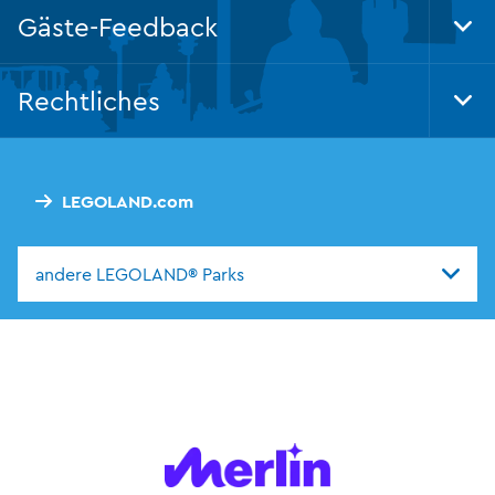
Nav
Gäste-Feedback
Tog
Foo
Nav
Rechtliches
Tog
Foo
Nav
LEGOLAND.com
andere LEGOLAND® Parks