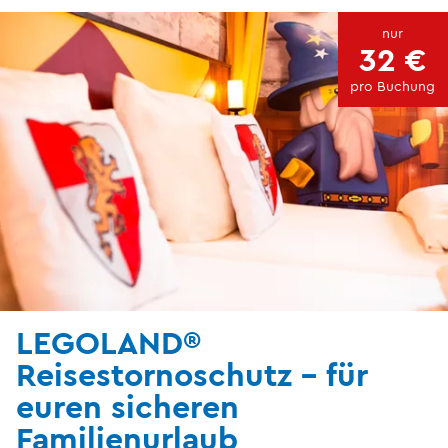
nur
32 €
pro Buchung
LEGOLAND®
Reisestornoschutz - für
euren sicheren
Familienurlaub