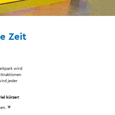
e Zeit
eitpark wird
Attraktionen
ird jeder
iel kürzer!
nen. ☔