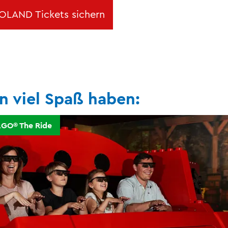
GOLAND Tickets sichern
n viel Spaß haben:
GO® The Ride