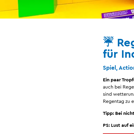
☔ Reg
für I
Spiel, Acti
Ein paar Tropf
auch bei Regen
sind wetterun
Regentag zu e
Tipp: Bei nich
PS: Lust auf e