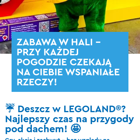
ZABAWA W HALI -
PRZY KAŻDEJ
POGODZIE CZEKAJĄ
NA CIEBIE WSPANIAŁE
RZECZY!
☔ Deszcz w LEGOLAND®?
Najlepszy czas na przygody
pod dachem! 🤩