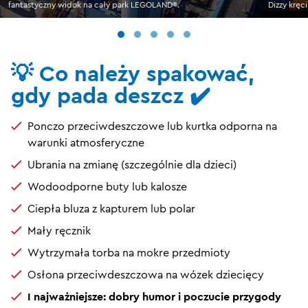
fantastyczny widok na cały park LEGOLAND®.
Dizzy kręc
💡 Co należy spakować,
gdy pada deszcz ✔️
Ponczo przeciwdeszczowe lub kurtka odporna na
warunki atmosferyczne
Ubrania na zmianę (szczególnie dla dzieci)
Wodoodporne buty lub kalosze
Ciepła bluza z kapturem lub polar
Mały ręcznik
Wytrzymała torba na mokre przedmioty
Osłona przeciwdeszczowa na wózek dziecięcy
I najważniejsze: dobry humor i poczucie przygody