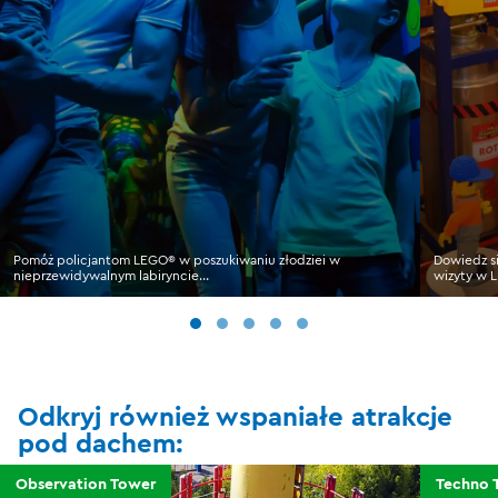
Pomóż policjantom LEGO® w poszukiwaniu złodziei w
Dowiedz si
nieprzewidywalnym labiryncie...
wizyty w 
Odkryj również wspaniałe atrakcje
pod dachem:
Observation Tower
Techno 