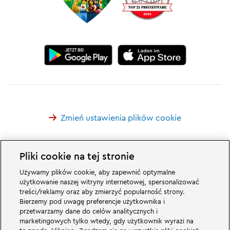
Zmień ustawienia plików cookie
Pliki cookie na tej stronie
Używamy plików cookie, aby zapewnić optymalne
Wspaniałe rzeczy czekają na Was w rodzinnym parku rozrywki LEGOLAND w
użytkowanie naszej witryny internetowej, spersonalizować
Niemczech i jego światach tematycznych. Przeżyjcie ekscytujące atrakcje i
treści/reklamy oraz aby zmierzyć popularność strony.
mnóstwo zabawy z LEGO® LEGOLAND w Niemczech to park rozrywki dla
Bierzemy pod uwagę preferencje użytkownika i
rodzin z dziećmi w wieku od 2 do 12 lat. Park LEGOLAND znajduje się w
przetwarzamy dane do celów analitycznych i
pobliżu Günzburga w Bawarii. LEGOLAND Deutschland to jeden z
największych parków rozrywki w Bawarii i jeden z najbardziej znanych i
marketingowych tylko wtedy, gdy użytkownik wyrazi na
popularnych parków rozrywki w Niemczech. Park rozrywki zapewni