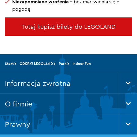
Niezapomniane wrażenia
- bez martwienia się o
pogodę
Tutaj kupisz bilety do LEGOLAND
Start
ODKRYJ LEGOLAND
Park
Indoor Fun
Informacja zwrotna
Tog
Foo
Nav
O firmie
Tog
Foo
Nav
Prawny
Tog
Foo