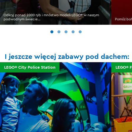
Odkryj ponad 2000 ryb i mnóstwo modeli LEGO® w naszym
podwodnym świecie...
Pomóż boh
I jeszcze więcej zabawy pod dachem:
LEGO® City Police Station
LEGO® F