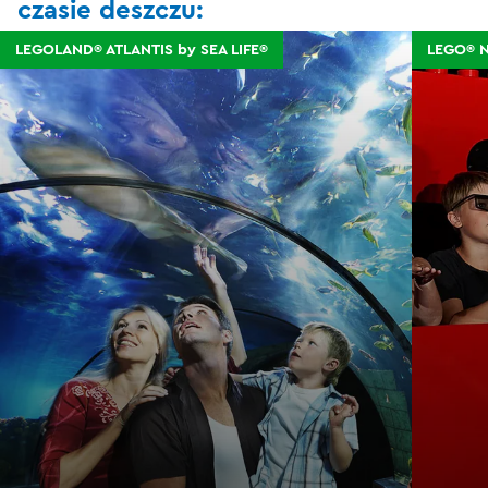
czasie deszczu:
LEGOLAND® ATLANTIS by SEA LIFE®
LEGO® N