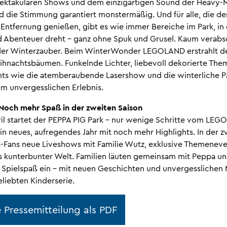
pektakulären Shows und dem einzigartigen Sound der Heavy-
 die Stimmung garantiert monstermäßig. Und für alle, die de
r Entfernung genießen, gibt es wie immer Bereiche im Park, in 
d Abenteuer dreht – ganz ohne Spuk und Grusel. Kaum verabs
der Winterzauber. Beim WinterWonder LEGOLAND erstrahlt de
hnachtsbäumen. Funkelnde Lichter, liebevoll dekorierte Th
hts wie die atemberaubende Lasershow und die winterliche 
m unvergesslichen Erlebnis.
Noch mehr Spaß in der zweiten Saison
pril startet der PEPPA PIG Park – nur wenige Schritte vom LE
 ein neues, aufregendes Jahr mit noch mehr Highlights. In der 
pa-Fans neue Liveshows mit Familie Wutz, exklusive Themenev
s kunterbunter Welt. Familien läuten gemeinsam mit Peppa u
 Spielspaß ein – mit neuen Geschichten und unvergessliche
liebten Kinderserie.
 Pressemitteilung als PDF