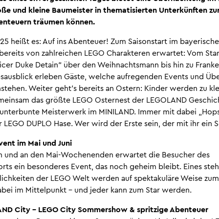
oße und kleine Baumeister in thematisierten Unterkünften 
enteuern träumen können.
25 heißt es: Auf ins Abenteuer! Zum Saisonstart im bayerisc
bereits von zahlreichen LEGO Charakteren erwartet: Vom Sta
er Duke Detain“ über den Weihnachtsmann bis hin zu Franken
resausblick erleben Gäste, welche aufregenden Events und Üb
stehen. Weiter geht’s bereits an Ostern: Kinder werden zu kl
meinsam das größte LEGO Osternest der LEGOLAND Geschicht
kunterbunte Meisterwerk im MINILAND. Immer mit dabei „Hops
 LEGO DUPLO Hase. Wer wird der Erste sein, der mit ihr ein Se
vent im Mai und Juni
ien und an den Mai-Wochenenden erwartet die Besucher des
sorts ein besonderes Event, das noch geheim bleibt. Eines steh
ichkeiten der LEGO Welt werden auf spektakuläre Weise zum
dabei im Mittelpunkt – und jeder kann zum Star werden.
ND City - LEGO City Sommershow & spritzige Abenteuer