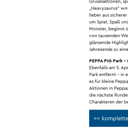
Gruselaktionen, s
„Heavysaurus“ wird
lieber aus sichere
um Spiel, Spaß un
Monster, beginnt 
von tausenden Wei
glänzende Highlig
Jahresende zu eine
PEPPA PIG Park – 
Ebenfalls am 5. A
Park entfernt – in
es für kleine Pep
Aktionen in Peppa
die nächste Runde
Charakteren der be
>> komplette