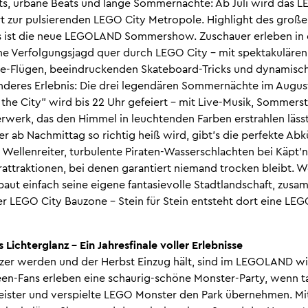
s, urbane Beats und lange Sommernächte: Ab Juli wird das
t zur pulsierenden LEGO City Metropole. Highlight des groß
 ist die neue LEGOLAND Sommershow. Zuschauer erleben in
ne Verfolgungsjagd quer durch LEGO City - mit spektakulären
ne-Flügen, beeindruckenden Skateboard-Tricks und dynamisc
onderes Erlebnis: Die drei legendären Sommernächte im Augus
the City" wird bis 22 Uhr gefeiert – mit Live-Musik, Sommer
rwerk, das den Himmel in leuchtenden Farben erstrahlen läss
b Nachmittag so richtig heiß wird, gibt’s die perfekte Abk
Wellenreiter, turbulente Piraten-Wasserschlachten bei Käpt’n 
traktionen, bei denen garantiert niemand trocken bleibt. We
aut einfach seine eigene fantasievolle Stadtlandschaft, zusa
er LEGO City Bauzone - Stein für Stein entsteht dort eine LE
 Lichterglanz – Ein Jahresfinale voller Erlebnisse
zer werden und der Herbst Einzug hält, sind im LEGOLAND w
ween-Fans erleben eine schaurig-schöne Monster-Party, wenn 
eister und verspielte LEGO Monster den Park übernehmen. Mit