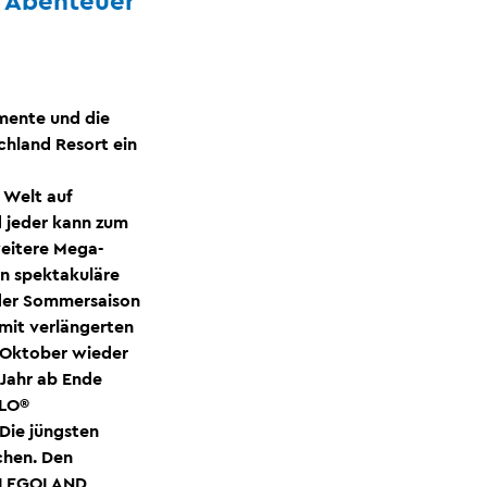
® Abenteuer
mente und die
chland Resort ein
 Welt auf
d jeder kann zum
weitere Mega-
n spektakuläre
 der Sommersaison
mit verlängerten
 Oktober wieder
Jahr ab Ende
PLO®
Die jüngsten
chen. Den
im LEGOLAND