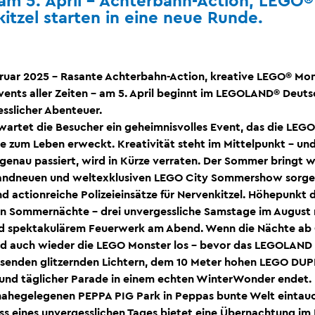
 am 5. April – Achterbahn-Action, LEGO
itzel starten in eine neue Runde.
ruar 2025 – Rasante Achterbahn-Action, kreative LEGO® Mo
vents aller Zeiten – am 5. April beginnt im LEGOLAND® Deuts
esslicher Abenteuer.
rwartet die Besucher ein geheimnisvolles Event, das die LEGO
e zum Leben erweckt. Kreativität steht im Mittelpunkt – un
genau passiert, wird in Kürze verraten. Der Sommer bringt 
brandneuen und weltexklusiven LEGO City Sommershow sorge
d actionreiche Polizeieinsätze für Nervenkitzel. Höhepunkt
en Sommernächte – drei unvergessliche Samstage im August 
nd spektakulärem Feuerwerk am Abend. Wenn die Nächte ab
nd auch wieder die LEGO Monster los – bevor das LEGOLAND 
senden glitzernden Lichtern, dem 10 Meter hohen LEGO DU
nd täglicher Parade in einem echten WinterWonder endet. 
nahegelegenen PEPPA PIG Park in Peppas bunte Welt eintau
ss eines unvergesslichen Tages bietet eine Übernachtung 