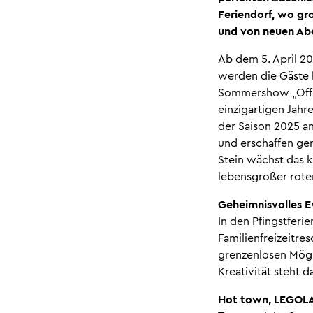
Feriendorf, wo gr
und von neuen Ab
Ab dem 5. April 20
werden die Gäste 
Sommershow „Offic
einzigartigen Jah
der Saison 2025 an
und erschaffen ge
Stein wächst das 
lebensgroßer roter
Geheimnisvolles E
In den Pfingstfer
Familienfreizeitre
grenzenlosen Mögl
Kreativität steht 
Hot town, LEGOLA