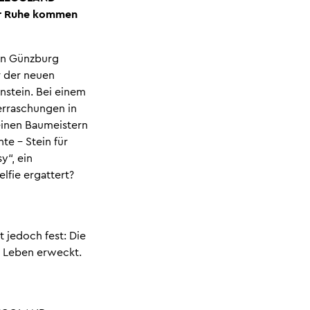
zur Ruhe kommen
hen Günzburg
r der neuen
stein. Bei einem
erraschungen in
einen Baumeistern
e – Stein für
y“, ein
lfie ergattert?
t jedoch fest: Die
 Leben erweckt.