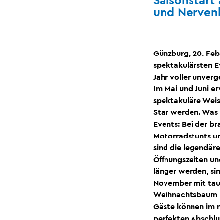
Saisonstart
und Nervenk
Günzburg, 20. Feb
spektakulärsten E
Jahr voller unverg
Im Mai und Juni e
spektakuläre Weis
Star werden. Was 
Events: Bei der 
Motorradstunts un
sind die legendär
Öffnungszeiten u
länger werden, si
November mit tau
Weihnachtsbaum u
Gäste können im 
perfekten Abschlu