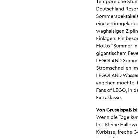
Temporeiche Stunt
Deutschland Resor
Sommerspektakels
eine actiongelade
waghalsigen Zipli
Einlagen. Ein bes
Motto "Summer in 
gigantischem Feue
LEGOLAND Sommer a
Stromschnellen im 
LEGOLAND Wasserat
angehen möchte, b
Fans of LEGO, in d
Extraklasse.
Von Gruselspaß bis
Wenn die Tage kür
los. Kleine Hallo
Kürbisse, freche G