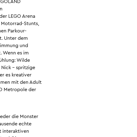
 LEGOLAND
en
 der LEGO Arena
 Motorrad-Stunts,
hen Parkour-
t. Unter dem
stimmung und
t. Wenn es im
ühlung: Wilde
Nick - spritzige
r es kreativer
mmen mit den Adult
GO Metropole der
ieder die Monster
tausende echte
 interaktiven