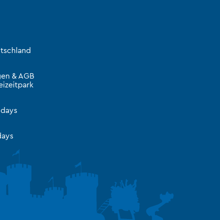
tschland
gen & AGB
izeitpark
idays
ays