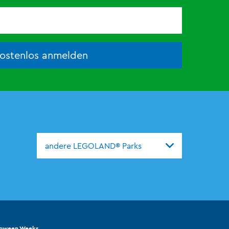
kostenlos anmelden
andere LEGOLAND® Parks
oween Weeks