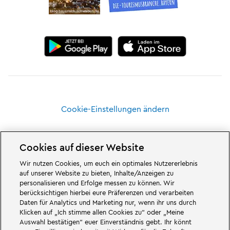
Cookie-Einstellungen ändern
Cookies auf dieser Website
Wir nutzen Cookies, um euch ein optimales Nutzererlebnis
Großartiges erwartet euch in den Abenteuerwelten des Familien- und
auf unserer Website zu bieten, Inhalte/Anzeigen zu
Freizeitparks LEGOLAND Deutschland in Bayern. Erlebt spannende
personalisieren und Erfolge messen zu können. Wir
Attraktionen
und jede Menge LEGO® Spaß. LEGOLAND Deutschland Resort
berücksichtigen hierbei eure Präferenzen und verarbeiten
ist ein
Freizeitpark
für Familien mit Kindern zwischen zwei und 12 Jahren.
Daten für Analytics und Marketing nur, wenn ihr uns durch
Der LEGOLAND Park liegt bei Günzburg in Bayern. LEGOLAND Deutschland
ist einer der größten Freizeitparks in Bayern und einer der bekanntesten
Klicken auf „Ich stimme allen Cookies zu“ oder „Meine
und beliebtesten Freizeitparks in Deutschland. Der Themenpark bietet mit
Auswahl bestätigen“ euer Einverständnis gebt. Ihr könnt
68 Attraktionen und Achterbahnen ein einmaliges Erlebnis für Erwachsene