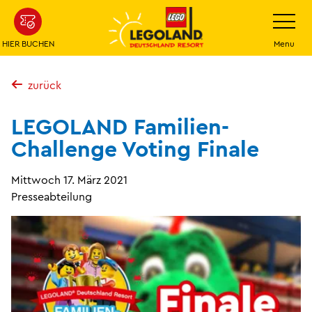
Weiter
Navigatio
umschalt
zum
Hauptinhalt
HIER BUCHEN
Menu
zurück
LEGOLAND Familien-
Challenge Voting Finale
Mittwoch 17. März 2021
Presseabteilung