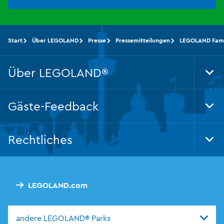
Start
Über LEGOLAND
Presse
Pressemitteilungen
LEGOLAND Famil
Über LEGOLAND®
Tog
Foo
Nav
Gäste-Feedback
Tog
Foo
Nav
Rechtliches
Tog
Foo
Nav
LEGOLAND.com
andere LEGOLAND® Parks