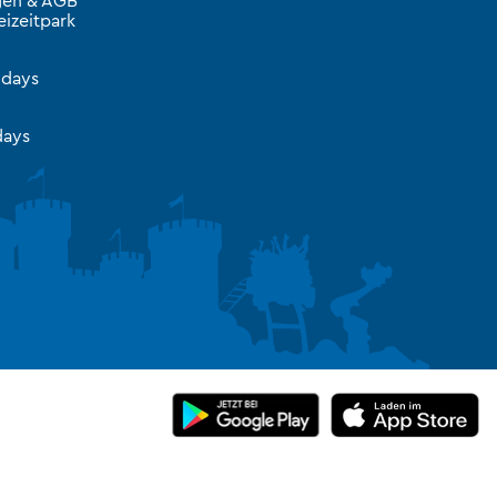
izeitpark
idays
ays