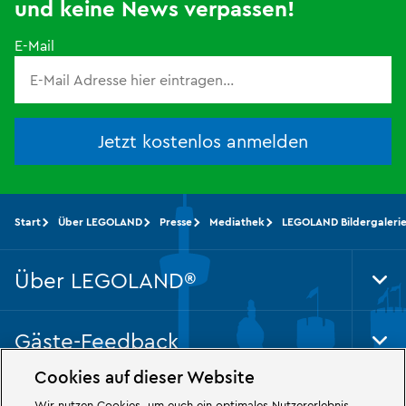
und keine News verpassen!
E-Mail
Jetzt kostenlos anmelden
Start
Über LEGOLAND
Presse
Mediathek
LEGOLAND Bildergaleri
Über LEGOLAND®
Tog
Foo
Nav
Gäste-Feedback
Tog
Foo
Cookies auf dieser Website
Nav
Rechtliches
Wir nutzen Cookies, um euch ein optimales Nutzererlebnis