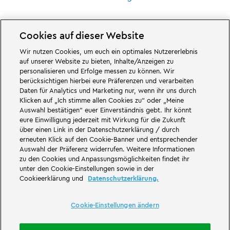
Cookies auf dieser Website
Wir nutzen Cookies, um euch ein optimales Nutzererlebnis
Großartiges erwartet euch in den Abenteuerwelten des Familien- und
auf unserer Website zu bieten, Inhalte/Anzeigen zu
Freizeitparks LEGOLAND Deutschland in Bayern. Erlebt spannende
personalisieren und Erfolge messen zu können. Wir
Attraktionen
und jede Menge LEGO® Spaß. LEGOLAND Deutschland Resort
berücksichtigen hierbei eure Präferenzen und verarbeiten
ist ein
Freizeitpark
für Familien mit Kindern zwischen zwei und 12 Jahren.
Daten für Analytics und Marketing nur, wenn ihr uns durch
Der LEGOLAND Park liegt bei Günzburg in Bayern. LEGOLAND Deutschland
ist einer der größten Freizeitparks in Bayern und einer der bekanntesten
Klicken auf „Ich stimme allen Cookies zu“ oder „Meine
und beliebtesten Freizeitparks in Deutschland. Der Themenpark bietet mit
Auswahl bestätigen“ euer Einverständnis gebt. Ihr könnt
68 Attraktionen und Achterbahnen ein einmaliges Erlebnis für Erwachsene
eure Einwilligung jederzeit mit Wirkung für die Zukunft
und Kinder. Neben dem Freizeitpark zählt auch ein Feriendorf mit
über einen Link in der Datenschutzerklärung / durch
verschiedenen Möglichkeiten zur
Übernachtung
zum LEGOLAND Resort.
erneuten Klick auf den Cookie-Banner und entsprechender
Dort können Besucher in einer
Waldabenteuer Lodge
, im NINJAGO Quartier,
Pirateninsel Hotel, thematisierten Ferienhäusern, Ritterburgen, auf einem
Auswahl der Präferenz widerrufen. Weitere Informationen
Campingplatz
und auch in Fässern übernachten.
zu den Cookies und Anpassungsmöglichkeiten findet ihr
unter den Cookie-Einstellungen sowie in der
LEGOLAND Deutschland Resort ist Teil der Merlin Entertainments Group.
Cookieerklärung und
Datenschutzerklärung.
LEGO, das LEGO Logo, die Konfigurationen des Steines und der Noppen,
die Minifigur, DUPLO, FRIENDS, MINDSTORMS, NINJAGO und LEGOLAND sind
Marken der LEGO Gruppe. ©2026 The LEGO Group.
Cookie-Einstellungen ändern
THE LEGO® MOVIE © & ™ LEGO Group & Warner Bros. Entertainment Inc. All
Rights Reserved. (s20).