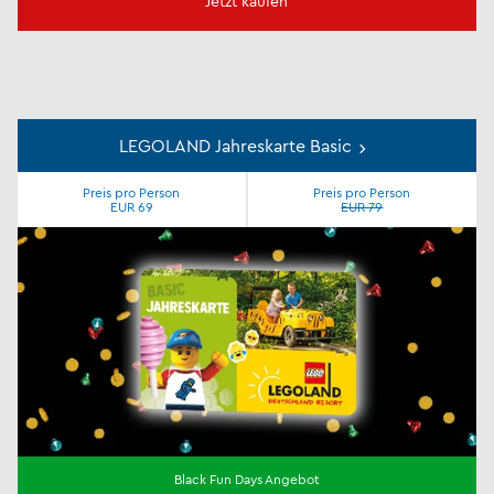
Jetzt kaufen
LEGOLAND Jahreskarte Basic
Preis pro Person
Preis pro Person
EUR 69
EUR 79
Black Fun Days Angebot