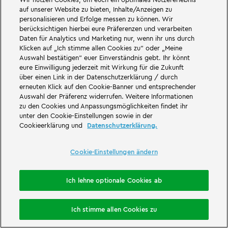
auf unserer Website zu bieten, Inhalte/Anzeigen zu
personalisieren und Erfolge messen zu können. Wir
1 Karte, 29 Attraktionen
berücksichtigen hierbei eure Präferenzen und verarbeiten
Daten für Analytics und Marketing nur, wenn ihr uns durch
Vorteile:
Klicken auf „Ich stimme allen Cookies zu“ oder „Meine
Auswahl bestätigen“ euer Einverständnis gebt. Ihr könnt
eure Einwilligung jederzeit mit Wirkung für die Zukunft
1 Jahr freier Eintritt ins LEGOLAND Deutschland und in 28 weitere
über einen Link in der Datenschutzerklärung / durch
europäische Merlin-Attraktionen**
erneuten Klick auf den Cookie-Banner und entsprechender
Parken im LEGOLAND Deutschland immer inklusive (ohne Aufpreis)
Auswahl der Präferenz widerrufen. Weitere Informationen
zu den Cookies und Anpassungsmöglichkeiten findet ihr
Bonuskarte mit vielen Aktionsvorteilen und Coupons *
unter den Cookie-Einstellungen sowie in der
15% Rabatt für Übernachtungen im LEGOLAND Feriendorf
Cookieerklärung und
Datenschutzerklärung.
10% Rabatt in Shops & ausgewählten Restaurants
Inklusive: Freier Eintritt zum WinterWonder LEGOLAND
Cookie-Einstellungen ändern
Jetzt kaufen
Ich lehne optionale Cookies ab
Übernachtung buchen
Ich stimme allen Cookies zu