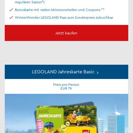
regulären Saison*)
Bonuskarte mit vielen Aktionsvorteilen und Coupons **
WinterWonder LEGOLAND Pass zum Sonderpreis zubuchbar
Jetzt kaufen
LEGOLAND Jahreskarte Basic
Preis pro Person
EUR 79