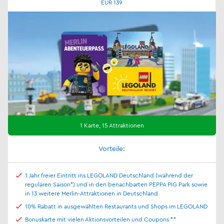
EUR 139
1 Karte, 15 Attraktionen
Vorteile:
1 Jahr freier Eintritt ins LEGOLAND Deutschland (während der
regulären Saison*) und in den benachbarten PEPPA PIG Park sowie
in 13 weitere Merlin-Attraktionen in Deutschland
10% Rabatt in ausgewählten Restaurants und Shops im LEGOLAND
Bonuskarte mit vielen Aktionsvorteilen und Coupons **