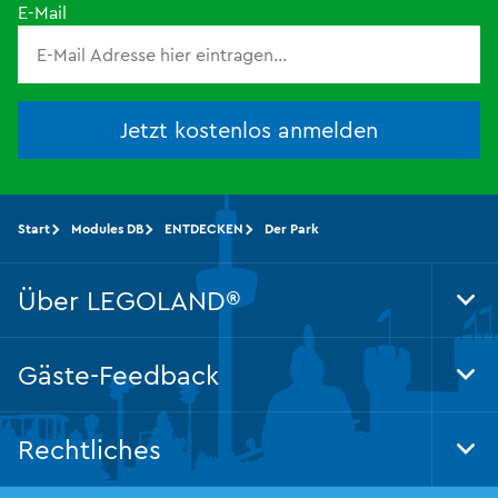
E-Mail
Jetzt kostenlos anmelden
Start
Modules DB
ENTDECKEN
Der Park
Über LEGOLAND®
Tog
Foo
Nav
Gäste-Feedback
Tog
Foo
Nav
Rechtliches
Tog
Foo