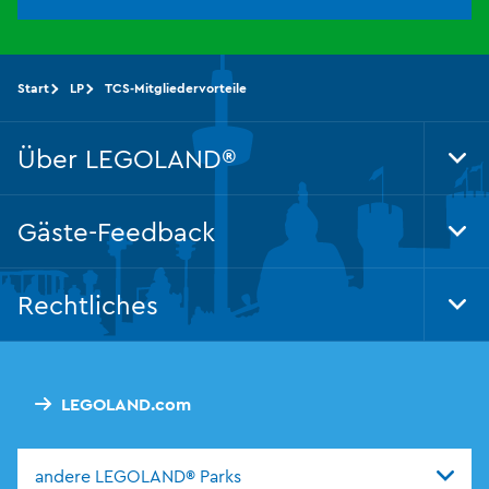
Start
LP
TCS-Mitgliedervorteile
Über LEGOLAND®
Tog
Foo
Nav
Gäste-Feedback
Tog
Foo
Nav
Rechtliches
Tog
Foo
Nav
LEGOLAND.com
andere LEGOLAND® Parks