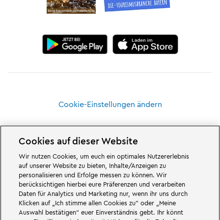
Cookie-Einstellungen ändern
Cookies auf dieser Website
Wir nutzen Cookies, um euch ein optimales Nutzererlebnis
Großartiges erwartet euch in den Abenteuerwelten des Familien- und
auf unserer Website zu bieten, Inhalte/Anzeigen zu
Freizeitparks LEGOLAND Deutschland in Bayern. Erlebt spannende
personalisieren und Erfolge messen zu können. Wir
Attraktionen
und jede Menge LEGO® Spaß. LEGOLAND Deutschland Resort
berücksichtigen hierbei eure Präferenzen und verarbeiten
ist ein
Freizeitpark
für Familien mit Kindern zwischen zwei und 12 Jahren.
Daten für Analytics und Marketing nur, wenn ihr uns durch
Der LEGOLAND Park liegt bei Günzburg in Bayern. LEGOLAND Deutschland
ist einer der größten Freizeitparks in Bayern und einer der bekanntesten
Klicken auf „Ich stimme allen Cookies zu“ oder „Meine
und beliebtesten Freizeitparks in Deutschland. Der Themenpark bietet mit
Auswahl bestätigen“ euer Einverständnis gebt. Ihr könnt
68 Attraktionen und Achterbahnen ein einmaliges Erlebnis für Erwachsene