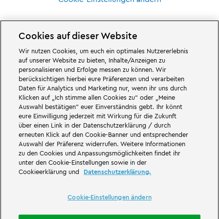
Cookies auf dieser Website
Wir nutzen Cookies, um euch ein optimales Nutzererlebnis
Großartiges erwartet euch in den Abenteuerwelten des Familien- und
auf unserer Website zu bieten, Inhalte/Anzeigen zu
Freizeitparks LEGOLAND Deutschland in Bayern. Erlebt spannende
personalisieren und Erfolge messen zu können. Wir
Attraktionen
und jede Menge LEGO® Spaß. LEGOLAND Deutschland Resort
berücksichtigen hierbei eure Präferenzen und verarbeiten
ist ein
Freizeitpark
für Familien mit Kindern zwischen zwei und 12 Jahren.
Daten für Analytics und Marketing nur, wenn ihr uns durch
Der LEGOLAND Park liegt bei Günzburg in Bayern. LEGOLAND Deutschland
ist einer der größten Freizeitparks in Bayern und einer der bekanntesten
Klicken auf „Ich stimme allen Cookies zu“ oder „Meine
und beliebtesten Freizeitparks in Deutschland. Der Themenpark bietet mit
Auswahl bestätigen“ euer Einverständnis gebt. Ihr könnt
68 Attraktionen und Achterbahnen ein einmaliges Erlebnis für Erwachsene
eure Einwilligung jederzeit mit Wirkung für die Zukunft
und Kinder. Neben dem Freizeitpark zählt auch ein Feriendorf mit
über einen Link in der Datenschutzerklärung / durch
verschiedenen Möglichkeiten zur
Übernachtung
zum LEGOLAND Resort.
erneuten Klick auf den Cookie-Banner und entsprechender
Dort können Besucher in einer
Waldabenteuer Lodge
, im NINJAGO Quartier,
Pirateninsel Hotel, thematisierten Ferienhäusern, Ritterburgen, auf einem
Auswahl der Präferenz widerrufen. Weitere Informationen
Campingplatz
und auch in Fässern übernachten.
zu den Cookies und Anpassungsmöglichkeiten findet ihr
unter den Cookie-Einstellungen sowie in der
LEGOLAND Deutschland Resort ist Teil der Merlin Entertainments Group.
Cookieerklärung und
Datenschutzerklärung.
LEGO, das LEGO Logo, die Konfigurationen des Steines und der Noppen,
die Minifigur, DUPLO, FRIENDS, MINDSTORMS, NINJAGO und LEGOLAND sind
Marken der LEGO Gruppe. ©2026 The LEGO Group.
Cookie-Einstellungen ändern
THE LEGO® MOVIE © & ™ LEGO Group & Warner Bros. Entertainment Inc. All
Rights Reserved. (s20).