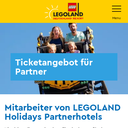
Weiter
Navigatio
umschalt
zum
Hauptinhalt
Menu
Ticketangebot für
Partner
Mitarbeiter von LEGOLAND
Holidays Partnerhotels