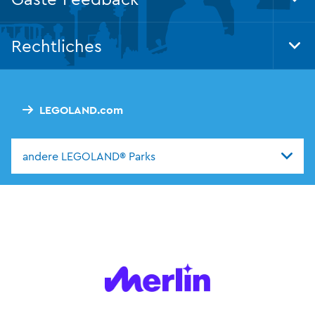
Tog
Foo
Nav
Rechtliches
Tog
Foo
Nav
LEGOLAND.com
andere LEGOLAND® Parks