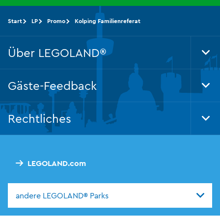
Start
LP
Promo
Kolping Familienreferat
Über LEGOLAND®
Tog
Foo
Nav
Gäste-Feedback
Tog
Foo
Nav
Rechtliches
Tog
Foo
Nav
LEGOLAND.com
andere LEGOLAND® Parks