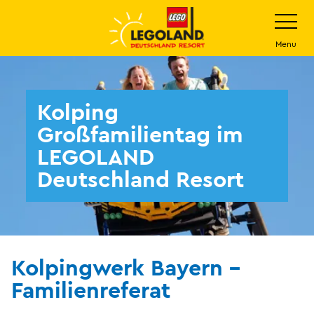
Weiter
Navigatio
umschalt
zum
Hauptinhalt
Menu
Kolping
Großfamilientag im
LEGOLAND
Deutschland Resort
Kolpingwerk Bayern -
Familienreferat