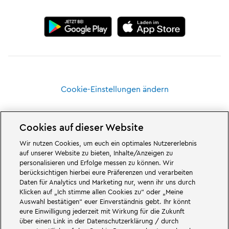
Cookie-Einstellungen ändern
Cookies auf dieser Website
Wir nutzen Cookies, um euch ein optimales Nutzererlebnis
Großartiges erwartet euch in den Abenteuerwelten des Familien- und
auf unserer Website zu bieten, Inhalte/Anzeigen zu
Freizeitparks LEGOLAND Deutschland in Bayern. Erlebt spannende
personalisieren und Erfolge messen zu können. Wir
Attraktionen
und jede Menge LEGO® Spaß. LEGOLAND Deutschland Resort
berücksichtigen hierbei eure Präferenzen und verarbeiten
ist ein
Freizeitpark
für Familien mit Kindern zwischen zwei und 12 Jahren.
Daten für Analytics und Marketing nur, wenn ihr uns durch
Der LEGOLAND Park liegt bei Günzburg in Bayern. LEGOLAND Deutschland
ist einer der größten Freizeitparks in Bayern und einer der bekanntesten
Klicken auf „Ich stimme allen Cookies zu“ oder „Meine
und beliebtesten Freizeitparks in Deutschland. Der Themenpark bietet mit
Auswahl bestätigen“ euer Einverständnis gebt. Ihr könnt
68 Attraktionen und Achterbahnen ein einmaliges Erlebnis für Erwachsene
eure Einwilligung jederzeit mit Wirkung für die Zukunft
und Kinder. Neben dem Freizeitpark zählt auch ein Feriendorf mit
über einen Link in der Datenschutzerklärung / durch
verschiedenen Möglichkeiten zur
Übernachtung
zum LEGOLAND Resort.