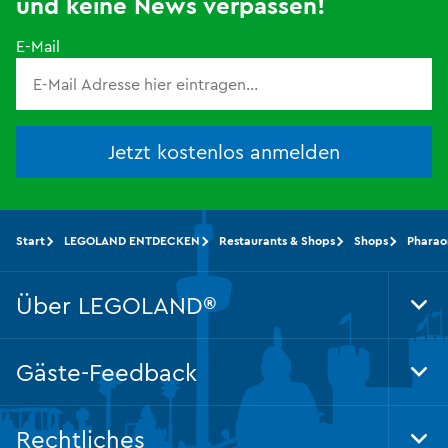
und keine News verpassen!
E-Mail
Jetzt kostenlos anmelden
Start
LEGOLAND ENTDECKEN
Restaurants & Shops
Shops
Pharao
Über LEGOLAND®
Tog
Foo
Nav
Gäste-Feedback
Tog
Foo
Nav
Rechtliches
Tog