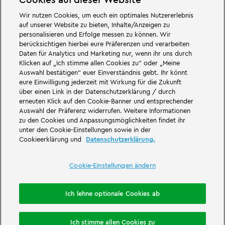
Wir nutzen Cookies, um euch ein optimales Nutzererlebnis
Großartiges erwartet euch in den Abenteuerwelten des Familien- und
auf unserer Website zu bieten, Inhalte/Anzeigen zu
Freizeitparks LEGOLAND Deutschland in Bayern. Erlebt spannende
personalisieren und Erfolge messen zu können. Wir
Attraktionen
und jede Menge LEGO® Spaß. LEGOLAND Deutschland Resort
berücksichtigen hierbei eure Präferenzen und verarbeiten
ist ein
Freizeitpark
für Familien mit Kindern zwischen zwei und 12 Jahren.
Daten für Analytics und Marketing nur, wenn ihr uns durch
Der LEGOLAND Park liegt bei Günzburg in Bayern. LEGOLAND Deutschland
ist einer der größten Freizeitparks in Bayern und einer der bekanntesten
Klicken auf „Ich stimme allen Cookies zu“ oder „Meine
und beliebtesten Freizeitparks in Deutschland. Der Themenpark bietet mit
Auswahl bestätigen“ euer Einverständnis gebt. Ihr könnt
68 Attraktionen und Achterbahnen ein einmaliges Erlebnis für Erwachsene
eure Einwilligung jederzeit mit Wirkung für die Zukunft
und Kinder. Neben dem Freizeitpark zählt auch ein Feriendorf mit
über einen Link in der Datenschutzerklärung / durch
verschiedenen Möglichkeiten zur
Übernachtung
zum LEGOLAND Resort.
erneuten Klick auf den Cookie-Banner und entsprechender
Dort können Besucher in einer
Waldabenteuer Lodge
, im NINJAGO Quartier,
Pirateninsel Hotel, thematisierten Ferienhäusern, Ritterburgen, auf einem
Auswahl der Präferenz widerrufen. Weitere Informationen
Campingplatz
und auch in Fässern übernachten.
zu den Cookies und Anpassungsmöglichkeiten findet ihr
unter den Cookie-Einstellungen sowie in der
LEGOLAND Deutschland Resort ist Teil der Merlin Entertainments Group.
Cookieerklärung und
Datenschutzerklärung.
LEGO, das LEGO Logo, die Konfigurationen des Steines und der Noppen,
die Minifigur, DUPLO, FRIENDS, MINDSTORMS, NINJAGO und LEGOLAND sind
Marken der LEGO Gruppe. ©2026 The LEGO Group.
Cookie-Einstellungen ändern
THE LEGO® MOVIE © & ™ LEGO Group & Warner Bros. Entertainment Inc. All
Rights Reserved. (s20).
Ich lehne optionale Cookies ab
Übernachtung buchen
Ich stimme allen Cookies zu