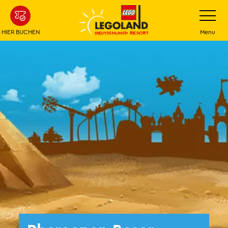
Weiter
Navigatio
umschalt
zum
Hauptinhalt
HIER BUCHEN
Menu