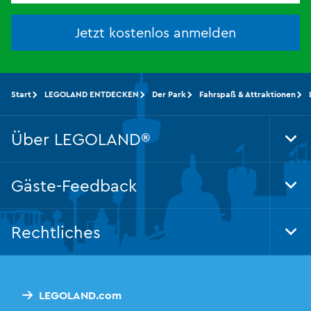
Jetzt kostenlos anmelden
Start
LEGOLAND ENTDECKEN
Der Park
Fahrspaß & Attraktionen
Über LEGOLAND®
Tog
Foo
Nav
Gäste-Feedback
Tog
Foo
Nav
Rechtliches
Tog
Foo
Nav
LEGOLAND.com