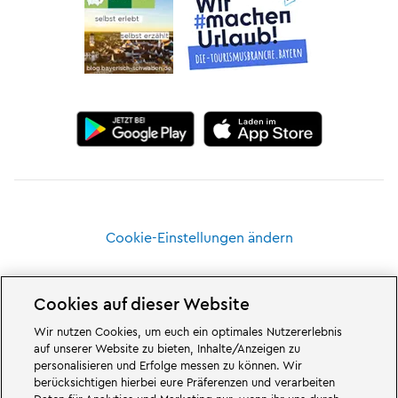
Cookie-Einstellungen ändern
Cookies auf dieser Website
Wir nutzen Cookies, um euch ein optimales Nutzererlebnis
Großartiges erwartet euch in den Abenteuerwelten des Familien- und
auf unserer Website zu bieten, Inhalte/Anzeigen zu
Freizeitparks LEGOLAND Deutschland in Bayern. Erlebt spannende
personalisieren und Erfolge messen zu können. Wir
Attraktionen
und jede Menge LEGO® Spaß. LEGOLAND Deutschland Resort
berücksichtigen hierbei eure Präferenzen und verarbeiten
ist ein
Freizeitpark
für Familien mit Kindern zwischen zwei und 12 Jahren.