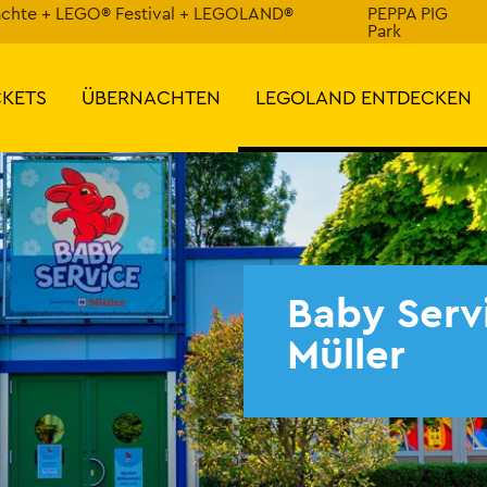
ächte + LEGO® Festival + LEGOLAND®
PEPPA PIG
Park
CKETS
ÜBERNACHTEN
LEGOLAND ENTDECKEN
Baby Serv
Müller