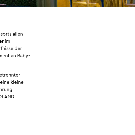
sorts allen
er
im
fnisse der
iment an Baby-
etrennter
eine kleine
hrung
EGOLAND