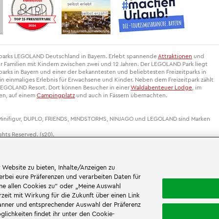
itparks LEGOLAND Deutschland in Bayern. Erlebt spannende
Attraktionen
und
r Familien mit Kindern zwischen zwei und 12 Jahren. Der LEGOLAND Park liegt
arks in Bayern und einer der bekanntesten und beliebtesten Freizeitparks in
 einmaliges Erlebnis für Erwachsene und Kinder. Neben dem Freizeitpark zählt
EGOLAND Resort. Dort können Besucher in einer
Waldabenteuer Lodge
, im
gen, auf einem
Campingplatz
und auch in Fässern übernachten.
 Minifigur, DUPLO, FRIENDS, MINDSTORMS, NINJAGO und LEGOLAND sind Marken
hts Reserved. (s20).
 Website zu bieten, Inhalte/Anzeigen zu
erbei eure Präferenzen und verarbeiten Daten für
mme allen Cookies zu“ oder „Meine Auswahl
Erwachsene (18+)
Kinder (0 - 17)
rzeit mit Wirkung für die Zukunft über einen Link
Banner und entsprechender Auswahl der Präferenz
ichkeiten findet ihr unter den Cookie-
0
0