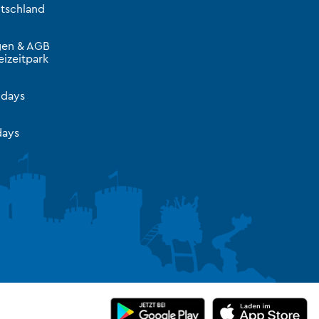
tschland
gen & AGB
izeitpark
idays
ays