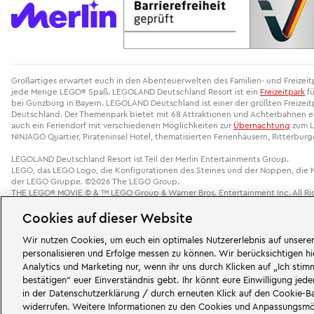
Großartiges erwartet euch in den Abenteuerwelten des Familien- und Freize
jede Menge LEGO® Spaß. LEGOLAND Deutschland Resort ist ein
Freizeitpark
fü
bei Günzburg in Bayern. LEGOLAND Deutschland ist einer der größten Freizeitp
Deutschland. Der Themenpark bietet mit 68 Attraktionen und Achterbahnen ein
auch ein Feriendorf mit verschiedenen Möglichkeiten zur
Übernachtung
zum L
NINJAGO Quartier, Pirateninsel Hotel, thematisierten Ferienhäusern, Ritterbur
LEGOLAND Deutschland Resort ist Teil der Merlin Entertainments Group.
LEGO, das LEGO Logo, die Konfigurationen des Steines und der Noppen, die
der LEGO Gruppe. ©2026 The LEGO Group.
THE LEGO® MOVIE © & ™ LEGO Group & Warner Bros. Entertainment Inc. All Rig
Cookies auf dieser Website
Cookie-Einstellungen ändern
Wir nutzen Cookies, um euch ein optimales Nutzererlebnis auf unserer
personalisieren und Erfolge messen zu können. Wir berücksichtigen hi
Analytics und Marketing nur, wenn ihr uns durch Klicken auf „Ich sti
Reisezeitraum
bestätigen“ euer Einverständnis gebt. Ihr könnt eure Einwilligung jede
in der Datenschutzerklärung / durch erneuten Klick auf den Cookie-
widerrufen. Weitere Informationen zu den Cookies und Anpassungsmögl
Anreise
Abreise