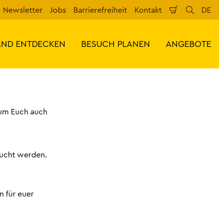
Newsletter
Jobs
Barrierefreiheit
Kontakt
DE
Warenkorb
Suche
Spr
AND ENTDECKEN
BESUCH PLANEN
ANGEBOTE
 um Euch auch
bucht werden.
n für euer