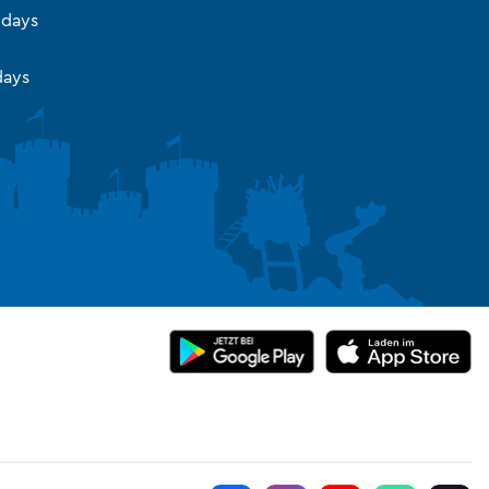
idays
ays