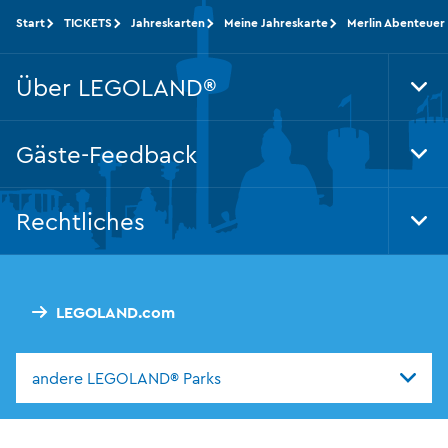
Start
TICKETS
Jahreskarten
Meine Jahreskarte
Merlin Abenteuer 
Über LEGOLAND®
Tog
Foo
Nav
Gäste-Feedback
Tog
Foo
Nav
Rechtliches
Tog
Foo
Nav
LEGOLAND.com
andere LEGOLAND® Parks