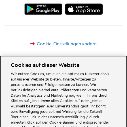
Cookie-Einstellungen ändern
Cookies auf dieser Website
Wir nutzen Cookies, um euch ein optimales Nutzererlebnis
Großartiges erwartet euch in den Abenteuerwelten des Familien- und
auf unserer Website zu bieten, Inhalte/Anzeigen zu
Freizeitparks LEGOLAND Deutschland in Bayern. Erlebt spannende
personalisieren und Erfolge messen zu können. Wir
Attraktionen
und jede Menge LEGO® Spaß. LEGOLAND Deutschland Resort
berücksichtigen hierbei eure Präferenzen und verarbeiten
ist ein
Freizeitpark
für Familien mit Kindern zwischen zwei und 12 Jahren.
Daten für Analytics und Marketing nur, wenn ihr uns durch
Der LEGOLAND Park liegt bei Günzburg in Bayern. LEGOLAND Deutschland
ist einer der größten Freizeitparks in Bayern und einer der bekanntesten
Klicken auf „Ich stimme allen Cookies zu“ oder „Meine
und beliebtesten Freizeitparks in Deutschland. Der Themenpark bietet mit
Auswahl bestätigen“ euer Einverständnis gebt. Ihr könnt
68 Attraktionen und Achterbahnen ein einmaliges Erlebnis für Erwachsene
eure Einwilligung jederzeit mit Wirkung für die Zukunft
und Kinder. Neben dem Freizeitpark zählt auch ein Feriendorf mit
über einen Link in der Datenschutzerklärung / durch
verschiedenen Möglichkeiten zur
Übernachtung
zum LEGOLAND Resort.
erneuten Klick auf den Cookie-Banner und entsprechender
Dort können Besucher in einer
Waldabenteuer Lodge
, im NINJAGO Quartier,