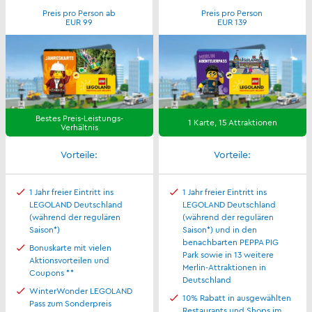
Preis pro Person ab
Preis pro Person
EUR 99
EUR 139
Bestes Preis-Leistungs-
1 Karte, 15 Attraktionen
Verhältnis
Vorteile:
Vorteile:
1 Jahr freier Eintritt ins
1 Jahr freier Eintritt ins
LEGOLAND Deutschland
LEGOLAND Deutschland
(während der regulären
(während der regulären
Saison*)
Saison*) und in den
benachbarten PEPPA PIG
Bonuskarte mit vielen
Park sowie in 13 weitere
Aktionsvorteilen und
Merlin-Attraktionen in
Coupons **
Deutschland
WinterWonder LEGOLAND
10% Rabatt in ausgewählten
Pass zum Sonderpreis
Restaurants und Shops im