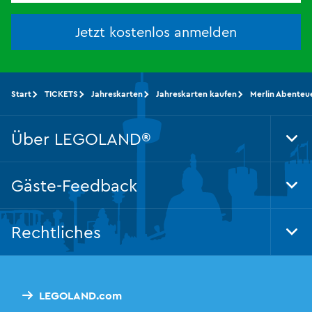
Jetzt kostenlos anmelden
Start
TICKETS
Jahreskarten
Jahreskarten kaufen
Merlin Abenteue
Über LEGOLAND®
Tog
Foo
Nav
Gäste-Feedback
Tog
Foo
Nav
Rechtliches
Tog
Foo
Nav
LEGOLAND.com