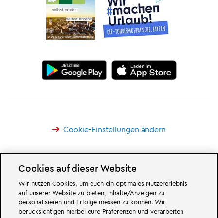
Cookie-Einstellungen ändern
Cookies auf dieser Website
Wir nutzen Cookies, um euch ein optimales Nutzererlebnis
Großartiges erwartet euch in den Abenteuerwelten des Familien- und
auf unserer Website zu bieten, Inhalte/Anzeigen zu
Freizeitparks LEGOLAND Deutschland in Bayern. Erlebt spannende
personalisieren und Erfolge messen zu können. Wir
Attraktionen
und jede Menge LEGO® Spaß. LEGOLAND Deutschland Resort
ist ein
Freizeitpark
für Familien mit Kindern zwischen zwei und 12 Jahren.
berücksichtigen hierbei eure Präferenzen und verarbeiten