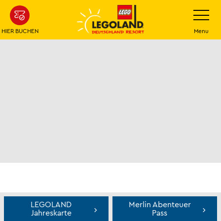
Weiter
Navigatio
umschalt
zum
Hauptinhalt
HIER BUCHEN
Menu
Jahreskarten
LEGOLAND
Merlin Abenteuer
Jahreskarte
Pass