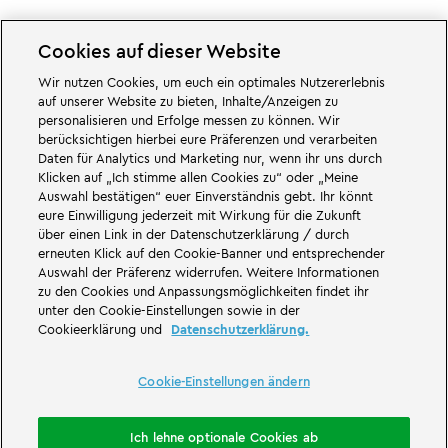
Cookies auf dieser Website
Wir nutzen Cookies, um euch ein optimales Nutzererlebnis
Cookie-Einstellungen ändern
auf unserer Website zu bieten, Inhalte/Anzeigen zu
personalisieren und Erfolge messen zu können. Wir
berücksichtigen hierbei eure Präferenzen und verarbeiten
Daten für Analytics und Marketing nur, wenn ihr uns durch
Klicken auf „Ich stimme allen Cookies zu“ oder „Meine
Auswahl bestätigen“ euer Einverständnis gebt. Ihr könnt
Großartiges erwartet euch in den Abenteuerwelten des Familien- und
eure Einwilligung jederzeit mit Wirkung für die Zukunft
Freizeitparks LEGOLAND Deutschland in Bayern. Erlebt spannende
über einen Link in der Datenschutzerklärung / durch
Attraktionen
und jede Menge LEGO® Spaß. LEGOLAND Deutschland Resort
ist ein
Freizeitpark
für Familien mit Kindern zwischen zwei und 12 Jahren.
erneuten Klick auf den Cookie-Banner und entsprechender
Der LEGOLAND Park liegt bei Günzburg in Bayern. LEGOLAND Deutschland
Auswahl der Präferenz widerrufen. Weitere Informationen
ist einer der größten Freizeitparks in Bayern und einer der bekanntesten
zu den Cookies und Anpassungsmöglichkeiten findet ihr
und beliebtesten Freizeitparks in Deutschland. Der Themenpark bietet mit
unter den Cookie-Einstellungen sowie in der
68 Attraktionen und Achterbahnen ein einmaliges Erlebnis für Erwachsene
Cookieerklärung und
Datenschutzerklärung.
und Kinder. Neben dem Freizeitpark zählt auch ein Feriendorf mit
verschiedenen Möglichkeiten zur
Übernachtung
zum LEGOLAND Resort.
Dort können Besucher in einer
Waldabenteuer Lodge
, im NINJAGO Quartier,
Pirateninsel Hotel, thematisierten Ferienhäusern, Ritterburgen, auf einem
Cookie-Einstellungen ändern
Campingplatz
und auch in Fässern übernachten.
LEGOLAND Deutschland Resort ist Teil der Merlin Entertainments Group.
Ich lehne optionale Cookies ab
LEGO, das LEGO Logo, die Konfigurationen des Steines und der Noppen,