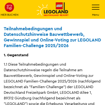
Weiter
Navigatio
umschalt
zum
Hauptinhalt
HIER BUCHEN
Menu
Teilnahmebedingungen und
Datenschutzhinweise Bauwettbewerb,
Gewinnspiel und Online-Voting zur LEGOLAND
Familien-Challenge 2025/2026
1. Gegenstand
1.1 Diese Teilnahmebedingungen und
Datenschutzhinweise regeln die Teilnahme am
Bauwettbewerb, Gewinnspiel und Online-Voting zur
LEGOLAND Familien-Challenge 2025/2026 (nachfolgend
bezeichnet als "Familien-Challenge") der LEGOLAND
Deutschland Freizeitpark GmbH, LEGOLAND Allee 1,
89312 Günzburg (nachfolgend bezeichnet als
"LEGOLAND") sowie die Erhebung, Verarbeitung und