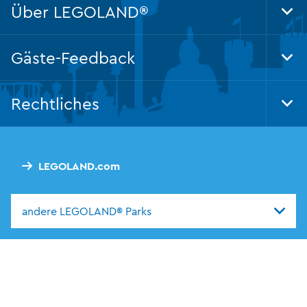
Über LEGOLAND®
Tog
Foo
Nav
Gäste-Feedback
Tog
Foo
Nav
Rechtliches
Tog
Foo
Nav
LEGOLAND.com
andere LEGOLAND® Parks