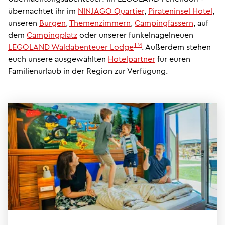
übernachtet ihr im
NINJAGO Quartier
,
Pirateninsel Hotel
,
unseren
Burgen
,
Themenzimmern
,
Campingfässern
, auf
dem
Campingplatz
oder unserer funkelnagelneuen
TM
LEGOLAND Waldabenteuer Lodge
. Außerdem stehen
euch unsere ausgewählten
Hotelpartner
für euren
Familienurlaub in der Region zur Verfügung.