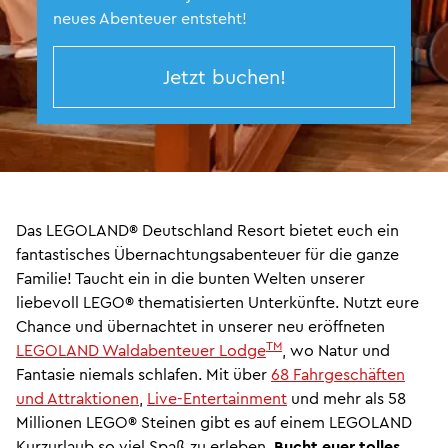
neues Abenteuer entsteht!
Jetzt buchen!
Das LEGOLAND® Deutschland Resort bietet euch ein
fantastisches Übernachtungsabenteuer für die ganze
Familie! Taucht ein in die bunten Welten unserer
liebevoll LEGO® thematisierten Unterkünfte. Nutzt eure
Chance und übernachtet in unserer neu eröffneten
TM
LEGOLAND Waldabenteuer Lodge
, wo Natur und
Fantasie niemals schlafen. Mit über
68 Fahrgeschäften
und Attraktionen
,
Live-Entertainment
und mehr als 58
Millionen LEGO® Steinen gibt es auf einem LEGOLAND
Kurzurlaub so viel Spaß zu erleben.
Bucht euer tolles