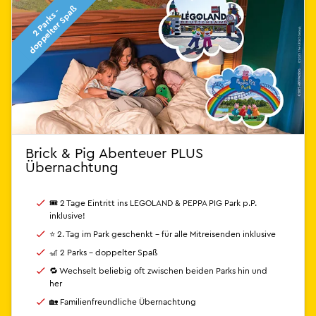
ß
2
P
a
r
k
s
-
d
o
p
p
e
l
t
e
r
S
p
a
Brick & Pig Abenteuer PLUS
Übernachtung
🎟 2 Tage Eintritt ins LEGOLAND & PEPPA PIG Park p.P.
inklusive!
⭐ 2. Tag im Park geschenkt – für alle Mitreisenden inklusive
🎢 2 Parks - doppelter Spaß
🔁 Wechselt beliebig oft zwischen beiden Parks hin und
her
🏡 Familienfreundliche Übernachtung