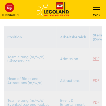
Weiter
Navigatio
umschalt
zum
Hauptinhalt
HIER BUCHEN
Menu
Stellen
Position
Arbeitsbereich
(Downl
Teamleitung (m/w/d)
Admission
PDF
Gästeservice
Head of Rides and
Attractions
PDF
Attractions (m/w/d)
Teamleitung (m/w/d)
Event &
PDF
Eventaufbau und -abbau
Entertainment