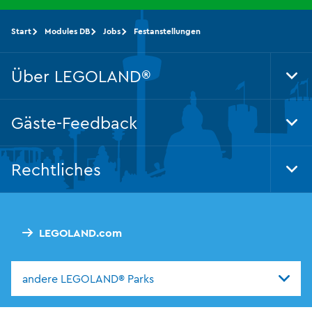
Start
Modules DB
Jobs
Festanstellungen
Über LEGOLAND®
Tog
Foo
Nav
Gäste-Feedback
Tog
Foo
Nav
Rechtliches
Tog
Foo
Nav
LEGOLAND.com
andere LEGOLAND® Parks