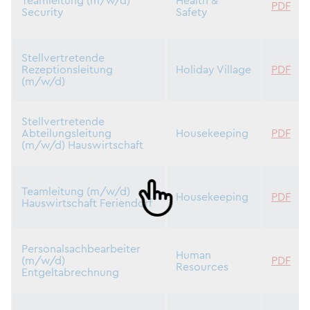
Teamleitung (m/w/d)
Health &
PDF
Security
Safety
Stellvertretende
Rezeptionsleitung
Holiday Village
PDF
(m/w/d)
Stellvertretende
Abteilungsleitung
Housekeeping
PDF
(m/w/d) Hauswirtschaft
Teamleitung (m/w/d)
Housekeeping
PDF
Hauswirtschaft Feriendorf
Personalsachbearbeiter
Human
(m/w/d)
PDF
Resources
Entgeltabrechnung