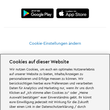
Cookie-Einstellungen ändern
Cookies auf dieser Website
Wir nutzen Cookies, um euch ein optimales Nutzererlebnis
Großartiges erwartet euch in den Abenteuerwelten des Familien- und
auf unserer Website zu bieten, Inhalte/Anzeigen zu
Freizeitparks LEGOLAND Deutschland in Bayern. Erlebt spannende
personalisieren und Erfolge messen zu können. Wir
Attraktionen
und jede Menge LEGO® Spaß. LEGOLAND Deutschland Resort
berücksichtigen hierbei eure Präferenzen und verarbeiten
ist ein
Freizeitpark
für Familien mit Kindern zwischen zwei und 12 Jahren.
Daten für Analytics und Marketing nur, wenn ihr uns durch
Der LEGOLAND Park liegt bei Günzburg in Bayern. LEGOLAND Deutschland
ist einer der größten Freizeitparks in Bayern und einer der bekanntesten
Klicken auf „Ich stimme allen Cookies zu“ oder „Meine
und beliebtesten Freizeitparks in Deutschland. Der Themenpark bietet mit
Auswahl bestätigen“ euer Einverständnis gebt. Ihr könnt
68 Attraktionen und Achterbahnen ein einmaliges Erlebnis für Erwachsene
eure Einwilligung jederzeit mit Wirkung für die Zukunft
und Kinder. Neben dem Freizeitpark zählt auch ein Feriendorf mit
über einen Link in der Datenschutzerklärung / durch
verschiedenen Möglichkeiten zur
Übernachtung
zum LEGOLAND Resort.