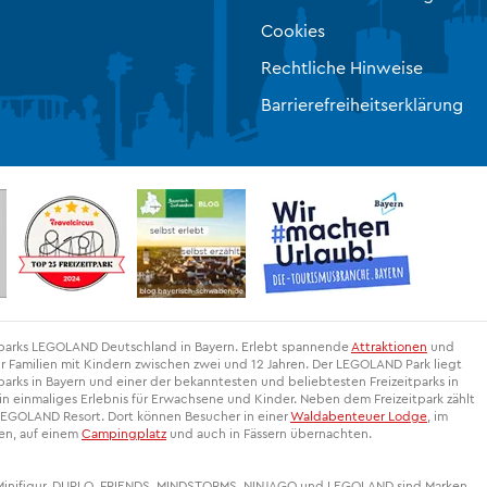
Cookies
Rechtliche Hinweise
Barrierefreiheitserklärung
itparks LEGOLAND Deutschland in Bayern. Erlebt spannende
Attraktionen
und
r Familien mit Kindern zwischen zwei und 12 Jahren. Der LEGOLAND Park liegt
arks in Bayern und einer der bekanntesten und beliebtesten Freizeitparks in
 einmaliges Erlebnis für Erwachsene und Kinder. Neben dem Freizeitpark zählt
EGOLAND Resort. Dort können Besucher in einer
Waldabenteuer Lodge
, im
gen, auf einem
Campingplatz
und auch in Fässern übernachten.
 Minifigur, DUPLO, FRIENDS, MINDSTORMS, NINJAGO und LEGOLAND sind Marken