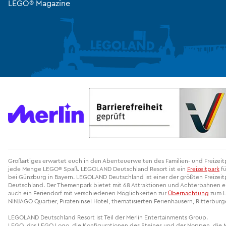
LEGO® Magazine
Großartiges erwartet euch in den Abenteuerwelten des Familien- und Freize
jede Menge LEGO® Spaß. LEGOLAND Deutschland Resort ist ein
Freizeitpark
fü
bei Günzburg in Bayern. LEGOLAND Deutschland ist einer der größten Freizeitp
Deutschland. Der Themenpark bietet mit 68 Attraktionen und Achterbahnen ein
auch ein Feriendorf mit verschiedenen Möglichkeiten zur
Übernachtung
zum L
NINJAGO Quartier, Pirateninsel Hotel, thematisierten Ferienhäusern, Ritterbur
LEGOLAND Deutschland Resort ist Teil der Merlin Entertainments Group.
LEGO, das LEGO Logo, die Konfigurationen des Steines und der Noppen, die