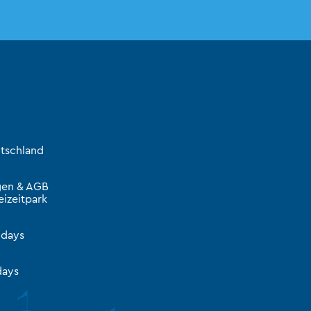
tschland
gen & AGB
izeitpark
idays
ays