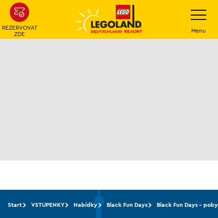
Přeskočit
Přepínání
navigace
na
REZERVOVAT
hlavní
Menu
ZDE
obsah
Start
VSTUPENKY
Nabídky
Black Fun Days
Black Fun Days – poby