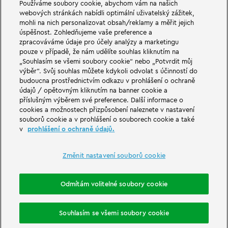
Používáme soubory cookie, abychom vám na našich
webových stránkách nabídli optimální uživatelský zážitek,
V dobrodružných světech rodinného a zábavního parku LEGOLAND v
mohli na nich personalizovat obsah/reklamy a měřit jejich
Německu na vás čekají velké věci. Zažij vzrušující atrakce a spoustu legrace
úspěšnost. Zohledňujeme vaše preference a
LEGO®. LEGOLAND v Německu je zábavní park pro rodiny s dětmi ve věku
zpracováváme údaje pro účely analýzy a marketingu
od 2 do 12 let. LEGOLAND Park se nachází nedaleko Günzburgu v Bavorsku.
LEGOLAND Deutschland je jedním z největších zábavních parků v Bavorsku
pouze v případě, že nám udělíte souhlas kliknutím na
a jedním z nejznámějších a nejoblíbenějších zábavních parků v Německu. Se
„Souhlasím se všemi soubory cookie“ nebo „Potvrdit můj
svými 68 atrakcemi nabízí zábavní park jedinečný zážitek pro dospělé i děti.
výběr“. Svůj souhlas můžete kdykoli odvolat s účinností do
Kromě zábavního parku je součástí LEGOLAND Resortu také prázdninová
budoucna prostřednictvím odkazu v prohlášení o ochraně
vesnička s různými možnostmi přenocování. Návštěvníci se zde mohou
údajů / opětovným kliknutím na banner cookie a
ubytovat v pirátském ostrovním hotelu, tematických prázdninových
domech, v rytířských hradech, v kempu a také v sudech.
příslušným výběrem své preference. Další informace o
cookies a možnostech přizpůsobení naleznete v nastavení
souborů cookie a v prohlášení o souborech cookie a také
LEGOLAND Deutschland Resort is part of the Merlin Entertainments Group.
v
prohlášení o ochraně údajů.
LEGO, the LEGO logo, the Brick and Knob configurations, the Minifigure,
DUPLO, FRIENDS, MINDSTORMS, NINJAGO and LEGOLAND are trademarks of
The LEGO Group. ©2026 The LEGO Group.
Změnit nastavení souborů cookie
THE LEGO® MOVIE © & ™ LEGO Group & Warner Bros. Entertainment Inc. All
Rights Reserved. (s20).
Odmítám volitelné soubory cookie
Rezervace ubytování
Souhlasím se všemi soubory cookie