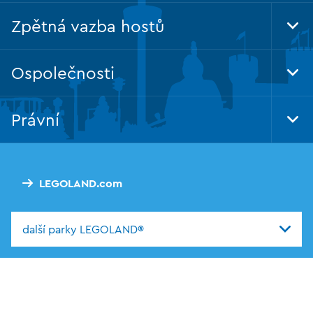
Zpětná vazba hostů
Tog
Foo
Nav
Ospolečnosti
Tog
Foo
Nav
Právní
Tog
Foo
Nav
LEGOLAND.com
další parky LEGOLAND®