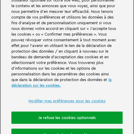
utilisateur optimale sur notre site web, pour personnaliser
le contenu et les annonces que vous voyez, ainsi que pour
De grandes choses vous attendent dans les mondes d'aventure du parc
nous permettre d'en mesurer leur efficacité. Nous tenons
familial et de loisirs LEGOLAND en Allemagne. Découvrez des attractions
compte de vos préférences et utilisons les données à des
passionnantes et beaucoup de plaisir LEGO®. LEGOLAND Deutschland
fins d'analyse et de personnalisation uniquement si vous
Resort en Allemagne est un parc de loisirs pour les familles avec des enfants
nous donnez votre accord en cliquant sur « J'accepte tous
de 2 à 12 ans. Le parc LEGOLAND est situé près de Günzburg en Bavière.
les cookies » ou « Confirmer mes préférences ». Vous
LEGOLAND Deutschland est l'un des plus grands parcs d'attractions de
Bavière et l'un des plus connus et des plus populaires d'Allemagne. Avec 68
pouvez révoquer votre consentement à tout moment avec
attractions, ce parc à thème offre une expérience unique aux adultes et
effet pour l'avenir en utilisant le lien de la déclaration de
aux enfants. Outre le parc d'attractions, le LEGOLAND Resort comprend
protection des données / en cliquant à nouveau sur le
également un village de vacances avec différentes possibilités
bandeau de demande d'acceptation des cookies et en
d'hébergement. Les visiteurs peuvent y passer la nuit dans un hôtel de l'île
sélectionnant votre préférence. Vous trouverez plus
des pirates, dans des maisons de vacances à thème, dans des châteaux de
chevaliers, dans un camping et même dans des tonneaux.
d'informations sur les cookies et les options de
personnalisation dans les paramètres des cookies ainsi
que dans la déclaration de protection des données et
la
LEGOLAND Deutschland Resort is part of the Merlin Entertainments Group.
déclaration sur les cookies.
LEGO, the LEGO logo, the Brick and Knob configurations, the Minifigure,
DUPLO, FRIENDS, MINDSTORMS, NINJAGO and LEGOLAND are trademarks of
The LEGO Group. ©2026 The LEGO Group.
Modifier mes préférences pour les cookies
THE LEGO® MOVIE © & ™ LEGO Group & Warner Bros. Entertainment Inc. All
Rights Reserved. (s20).
Je refuse les cookies optionnels
Réserver une nuitée