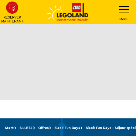
Skip
Navigatio
umschalt
to
RÉSERVER
main
Menu
MAINTENANT
content
Start
BILLETS
Offres
Black Fun Days
Black Fun Days – Séjour spéci