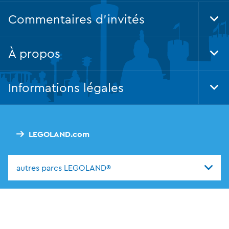
Commentaires d'invités
Tog
Foo
Nav
À propos
Tog
Foo
Nav
Informations légales
Tog
Foo
Nav
LEGOLAND.com
autres parcs LEGOLAND®