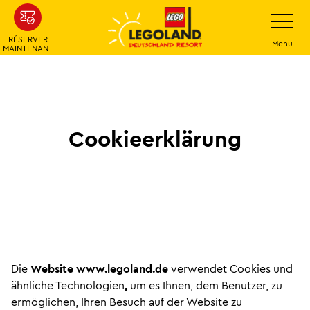
Skip
Navigatio
umschalt
to
RÉSERVER
main
Menu
MAINTENANT
content
Cookieerklärung
Die
Website
www.legoland.de
verwendet Cookies und
ähnliche Technologien
,
um es Ihnen, dem Benutzer, zu
ermöglichen, Ihren Besuch auf der Website zu