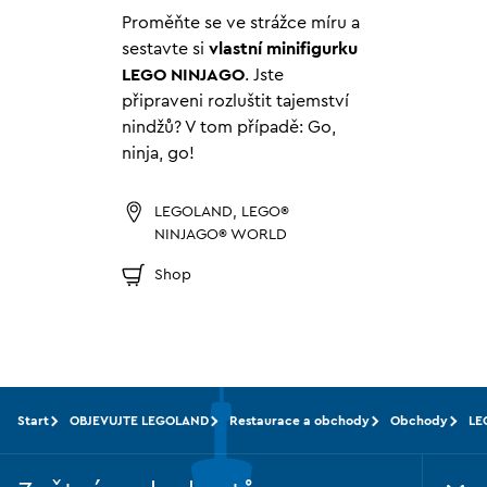
Proměňte se ve strážce míru a
sestavte si
vlastní minifigurku
LEGO NINJAGO
. Jste
připraveni rozluštit tajemství
nindžů? V tom případě: Go,
ninja, go!
LEGOLAND, LEGO®
NINJAGO® WORLD
Shop
Start
OBJEVUJTE LEGOLAND
Restaurace a obchody
Obchody
LE