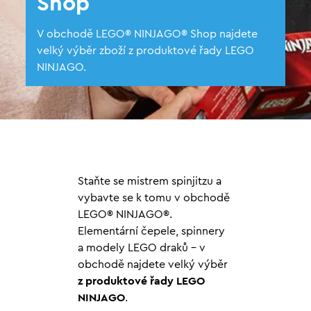
Shop
V obchodě LEGO® NINJAGO® Shop najdete
velký výběr zboží z produktové řady LEGO
NINJAGO.
Staňte se mistrem spinjitzu a
vybavte se k tomu v obchodě
LEGO® NINJAGO®.
Elementární čepele, spinnery
a modely LEGO draků – v
obchodě najdete velký výběr
z produktové řady LEGO
NINJAGO
.