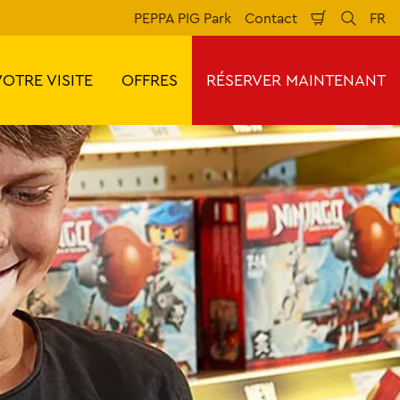
PEPPA PIG Park
Contact
FR
Panier
Reche
La
d'achat
VOTRE VISITE
OFFRES
RÉSERVER MAINTENANT