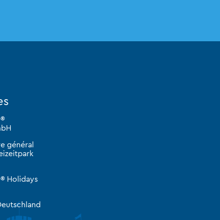
es
D®
mbH
e général
izeitpark
® Holidays
eutschland