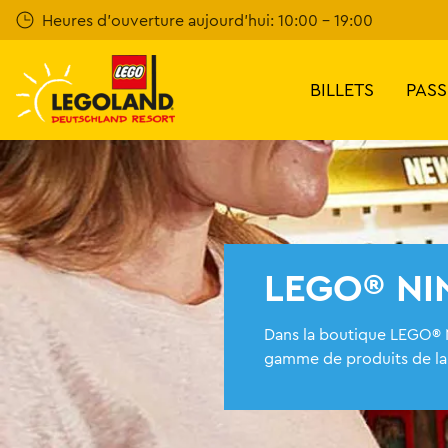
Skip
Heures d'ouverture aujourd'hui: 10:00 - 19:00
to
main
content
BILLETS
PASS
LEGO® NI
Dans la boutique LEGO® 
gamme de produits de la