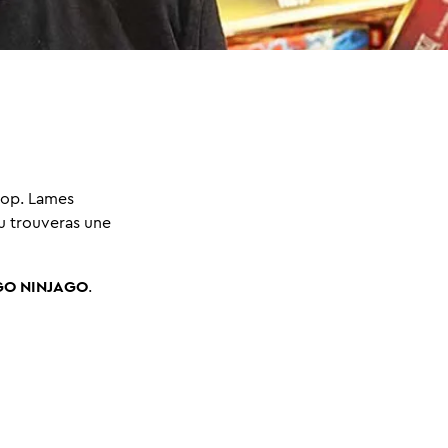
hop. Lames
u trouveras une
EGO NINJAGO
.