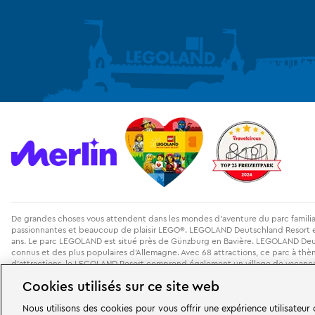
De grandes choses vous attendent dans les mondes d'aventure du parc familia
passionnantes et beaucoup de plaisir LEGO®. LEGOLAND Deutschland Resort en A
ans. Le parc LEGOLAND est situé près de Günzburg en Bavière. LEGOLAND Deutsc
connus et des plus populaires d'Allemagne. Avec 68 attractions, ce parc à thè
d'attractions, le LEGOLAND Resort comprend également un village de vacances 
nuit dans un hôtel de l'île des pirates, dans des maisons de vacances à thèm
Cookies utilisés sur ce site web
Nous utilisons des cookies pour vous offrir une expérience utilisateur
LEGOLAND Deutschland Resort is part of the Merlin Entertainments Group.