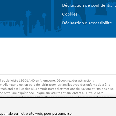
Déclaration de confidentiali
Cookies
Déclaration d'accessibilité
l et de loisirs LEGOLAND en Allemagne. Découvrez des attractions
llemagne est un parc de loisirs pour les familles avec des enfants de 2 à 12
hland est l'un des plus grands parcs d'attractions de Bavière et l'un des plus
me offre une expérience unique aux adultes et aux enfants. Outre le parc
avec différentes possibilités d'hébergement. Les visiteurs peuvent y passer la
e, dans des châteaux de chevaliers, dans un camping et même dans des tonneaux.
 optimale sur notre site web, pour personnaliser