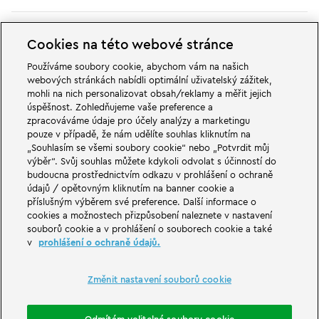
Cookies na této webové stránce
Používáme soubory cookie, abychom vám na našich
webových stránkách nabídli optimální uživatelský zážitek,
V dobrodružných světech rodinného a zábavního parku LEGOLAND v
mohli na nich personalizovat obsah/reklamy a měřit jejich
Německu na vás čekají velké věci. Zažij vzrušující atrakce a spoustu legrace
úspěšnost. Zohledňujeme vaše preference a
LEGO®. LEGOLAND v Německu je zábavní park pro rodiny s dětmi ve věku
zpracováváme údaje pro účely analýzy a marketingu
od 2 do 12 let. LEGOLAND Park se nachází nedaleko Günzburgu v Bavorsku.
LEGOLAND Deutschland je jedním z největších zábavních parků v Bavorsku
pouze v případě, že nám udělíte souhlas kliknutím na
a jedním z nejznámějších a nejoblíbenějších zábavních parků v Německu. Se
„Souhlasím se všemi soubory cookie“ nebo „Potvrdit můj
svými 68 atrakcemi nabízí zábavní park jedinečný zážitek pro dospělé i děti.
výběr“. Svůj souhlas můžete kdykoli odvolat s účinností do
Kromě zábavního parku je součástí LEGOLAND Resortu také prázdninová
budoucna prostřednictvím odkazu v prohlášení o ochraně
vesnička s různými možnostmi přenocování. Návštěvníci se zde mohou
údajů / opětovným kliknutím na banner cookie a
ubytovat v pirátském ostrovním hotelu, tematických prázdninových
domech, v rytířských hradech, v kempu a také v sudech.
příslušným výběrem své preference. Další informace o
cookies a možnostech přizpůsobení naleznete v nastavení
souborů cookie a v prohlášení o souborech cookie a také
LEGOLAND Deutschland Resort is part of the Merlin Entertainments Group.
v
prohlášení o ochraně údajů.
LEGO, the LEGO logo, the Brick and Knob configurations, the Minifigure,
DUPLO, FRIENDS, MINDSTORMS, NINJAGO and LEGOLAND are trademarks of
The LEGO Group. ©2026 The LEGO Group.
Změnit nastavení souborů cookie
THE LEGO® MOVIE © & ™ LEGO Group & Warner Bros. Entertainment Inc. All
Rights Reserved. (s20).