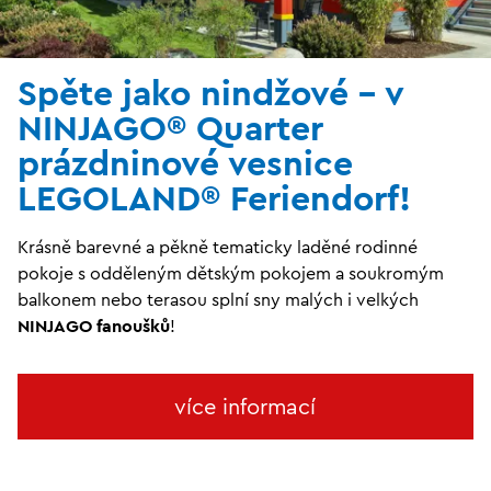
Spěte jako nindžové – v
NINJAGO® Quarter
prázdninové vesnice
LEGOLAND® Feriendorf!
Krásně barevné a pěkně tematicky laděné rodinné
pokoje s odděleným dětským pokojem a soukromým
balkonem nebo terasou splní sny malých i velkých
NINJAGO fanoušků
!
více informací