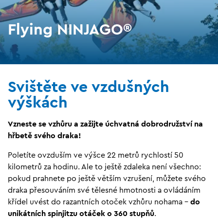
Flying NINJAGO®
Svištěte ve vzdušných
výškách
Vzneste se vzhůru a zažijte úchvatná dobrodružství na
hřbetě svého draka!
Poletíte ovzduším ve výšce 22 metrů rychlostí 50
kilometrů za hodinu. Ale to ještě zdaleka není všechno:
pokud prahnete po ještě větším vzrušení, můžete svého
draka přesouváním své tělesné hmotnosti a ovládáním
křídel uvést do razantních otoček vzhůru nohama –
do
unikátních spinjitzu otáček o 360 stupňů
.