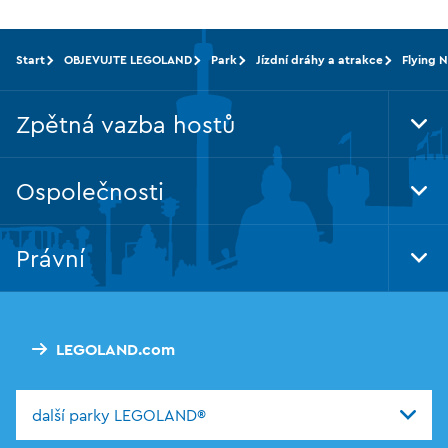
Start
OBJEVUJTE LEGOLAND
Park
Jízdní dráhy a atrakce
Flying 
Zpětná vazba hostů
Tog
Foo
Nav
Ospolečnosti
Tog
Foo
Nav
Právní
Tog
Foo
Nav
LEGOLAND.com
další parky LEGOLAND®