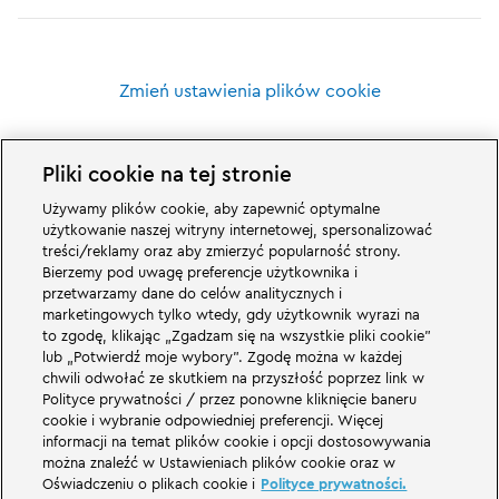
Zmień ustawienia plików cookie
Pliki cookie na tej stronie
Używamy plików cookie, aby zapewnić optymalne
Wspaniałe rzeczy czekają na Was w rodzinnym parku rozrywki LEGOLAND w
użytkowanie naszej witryny internetowej, spersonalizować
Niemczech i jego światach tematycznych. Przeżyjcie ekscytujące atrakcje i
treści/reklamy oraz aby zmierzyć popularność strony.
mnóstwo zabawy z LEGO® LEGOLAND w Niemczech to park rozrywki dla
Bierzemy pod uwagę preferencje użytkownika i
rodzin z dziećmi w wieku od 2 do 12 lat. Park LEGOLAND znajduje się w
przetwarzamy dane do celów analitycznych i
pobliżu Günzburga w Bawarii. LEGOLAND Deutschland to jeden z
największych parków rozrywki w Bawarii i jeden z najbardziej znanych i
marketingowych tylko wtedy, gdy użytkownik wyrazi na
popularnych parków rozrywki w Niemczech. Park rozrywki zapewni
to zgodę, klikając „Zgadzam się na wszystkie pliki cookie”
wyjątkowe wrażenia dla dzieci i dorosłych oferując 68 atrakcji. W
lub „Potwierdź moje wybory”. Zgodę można w każdej
LEGOLAND Resort oprócz parku rozrywki znajduje się również wioska
chwili odwołać ze skutkiem na przyszłość poprzez link w
wakacyjna z różnymi opcjami noclegów. Odwiedzający mogą zatrzymać się
Polityce prywatności / przez ponowne kliknięcie baneru
w hotelu Wyspa piratów, tematycznych domkach wakacyjnych, w zamkach
rycerskich, na kempingu, a także w beczkach kempingowych.
cookie i wybranie odpowiedniej preferencji. Więcej
informacji na temat plików cookie i opcji dostosowywania
można znaleźć w Ustawieniach plików cookie oraz w
LEGOLAND Deutschland Resort is part of the Merlin Entertainments Group.
Oświadczeniu o plikach cookie i
Polityce prywatności.
LEGO, the LEGO logo, the Brick and Knob configurations, the Minifigure,