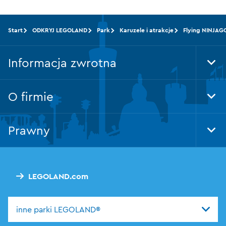
Start
ODKRYJ LEGOLAND
Park
Karuzele i atrakcje
Flying NINJAG
Informacja zwrotna
Tog
Foo
Nav
O firmie
Tog
Foo
Nav
Prawny
Tog
Foo
Nav
LEGOLAND.com
inne parki LEGOLAND®