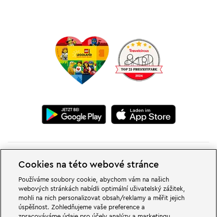
Cookies na této webové stránce
Používáme soubory cookie, abychom vám na našich
webových stránkách nabídli optimální uživatelský zážitek,
V dobrodružných světech rodinného a zábavního parku LEGOLAND v
mohli na nich personalizovat obsah/reklamy a měřit jejich
Německu na vás čekají velké věci. Zažij vzrušující atrakce a spoustu legrace
úspěšnost. Zohledňujeme vaše preference a
LEGO®. LEGOLAND v Německu je zábavní park pro rodiny s dětmi ve věku
zpracováváme údaje pro účely analýzy a marketingu
od 2 do 12 let. LEGOLAND Park se nachází nedaleko Günzburgu v Bavorsku.