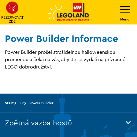
Přeskočit
Přepínání
navigace
na
REZERVOVAT
hlavní
Menu
ZDE
obsah
Power Builder Informace
Power Builder prošel strašidelnou halloweenskou
proměnou a čeká na vás, abyste se vydali na přízračné
LEGO dobrodružství.
Start
LP
Power Builder
Zpětná vazba hostů
Tog
Foo
Nav