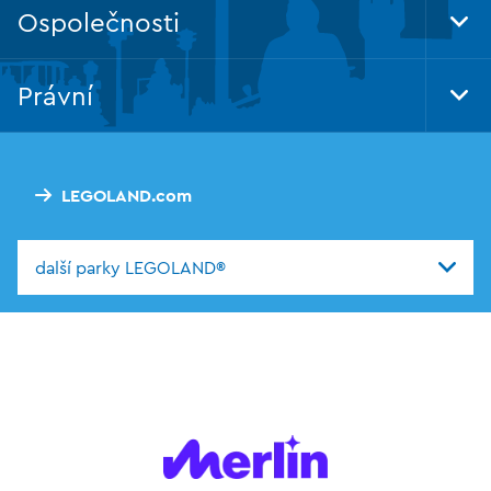
Ospolečnosti
Tog
Foo
Nav
Právní
Tog
Foo
Nav
LEGOLAND.com
další parky LEGOLAND®